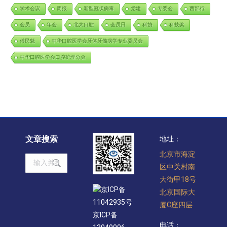
学术会议
周报
新型冠状病毒
党建
专委会
西部行
会员
年会
北大口腔
会员日
科协
科技奖
傅民魁
中华口腔医学会牙体牙髓病学专业委员会
中华口腔医学会口腔护理分会
文章搜索
地址：
北京市海淀
Search:
区中关村南
大街甲18号
京ICP备
北京国际大
11042935号
厦C座四层
京ICP备
电话：