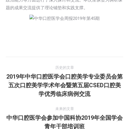
政治能力等方面进行了深入探讨和交流。本次座谈会为调研课
题的成果交流提供了理论铺垫和实践支撑。
文
历史的文章
章
2019年中华口腔医学会口腔美学专业委员会第
五次口腔美学学术年会暨第五届CSED口腔美
历
导
史
学优秀临床病例交流
航
的
文
未来的文章
章：
中华口腔医学会参加中国科协2019年全国学会
未
青年干部培训班