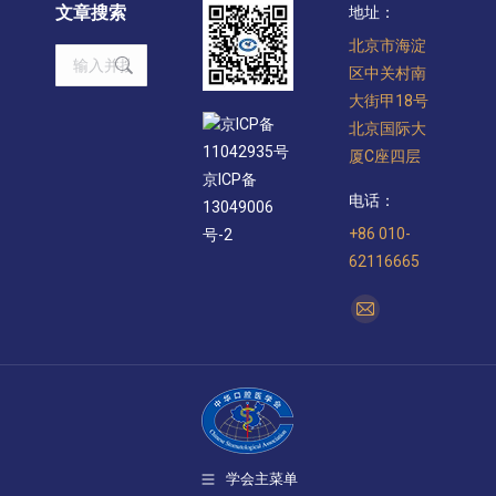
文章搜索
地址：
北京市海淀
Search:
区中关村南
大街甲18号
京ICP备
北京国际大
11042935号
厦C座四层
京ICP备
电话：
13049006
+86 010-
号-2
62116665
找到我们：
Mail
page
opens
in
new
window
学会主菜单