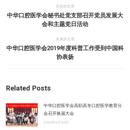
文
历史的文章
章
中华口腔医学会秘书处党支部召开党员发展大
历
会和主题党日活动
导
史
的
航
未来的文章
文
中华口腔医学会2019年度科普工作受到中国科
章：
未
协表扬
来
的
文
章：
Related Posts
中华口腔医学会高职高专口腔医学教育分
会召开换届大会
2026年6月30日