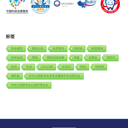
标签
学会领导
通知公告
业界资讯
培训班
科普园地
学术会议
周报
新型冠状病毒
党建
专委会
西部行
会员
年会
北大口腔
会员日
科协
科技奖
傅民魁
中华口腔医学会牙体牙髓病学专业委员会
中华口腔医学会口腔护理分会