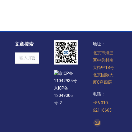
文章搜索
地址：
北京市海淀
Search:
区中关村南
大街甲18号
京ICP备
北京国际大
11042935号
厦C座四层
京ICP备
电话：
13049006
+86 010-
号-2
62116665
找到我们：
Mail