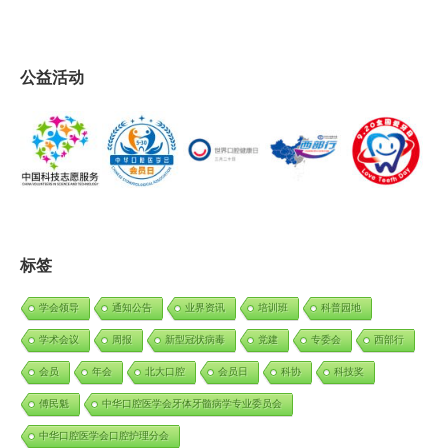
公益活动
标签
学会领导
通知公告
业界资讯
培训班
科普园地
学术会议
周报
新型冠状病毒
党建
专委会
西部行
会员
年会
北大口腔
会员日
科协
科技奖
傅民魁
中华口腔医学会牙体牙髓病学专业委员会
中华口腔医学会口腔护理分会