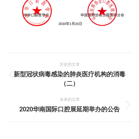
文
历史的文章
章
新型冠状病毒感染的肺炎医疗机构的消毒
历
（二）
导
史
的
航
未来的文章
文
2020华南国际口腔展延期举办的公告
未
章：
来
的
文