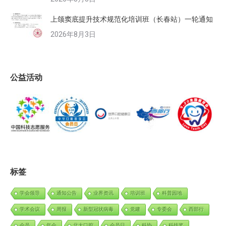
上颌窦底提升技术规范化培训班（长春站）一轮通知
2026年8月3日
公益活动
标签
学会领导
通知公告
业界资讯
培训班
科普园地
学术会议
周报
新型冠状病毒
党建
专委会
西部行
会员
年会
北大口腔
会员日
科协
科技奖