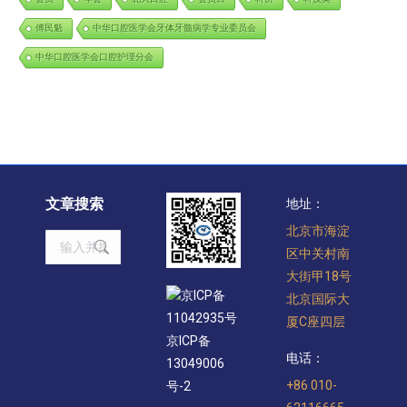
傅民魁
中华口腔医学会牙体牙髓病学专业委员会
中华口腔医学会口腔护理分会
文章搜索
地址：
北京市海淀
Search:
区中关村南
大街甲18号
京ICP备
北京国际大
11042935号
厦C座四层
京ICP备
电话：
13049006
+86 010-
号-2