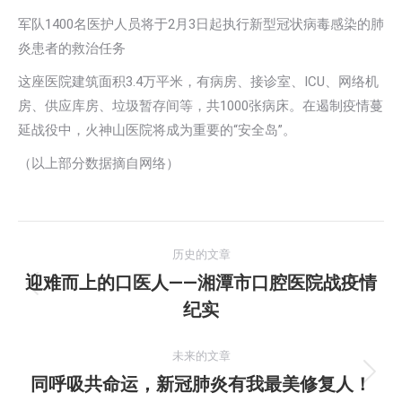
军队1400名医护人员将于2月3日起执行新型冠状病毒感染的肺
炎患者的救治任务
这座医院建筑面积3.4万平米，有病房、接诊室、ICU、网络机
房、供应库房、垃圾暂存间等，共1000张病床。在遏制疫情蔓
延战役中，火神山医院将成为重要的“安全岛”。
（以上部分数据摘自网络）
文
历史的文章
章
迎难而上的口医人——湘潭市口腔医院战疫情
历
纪实
导
史
的
航
未来的文章
文
同呼吸共命运，新冠肺炎有我最美修复人！
未
章：