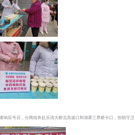
愿者响应号召，分两组奔赴乐清大桥北高速口和湖雾三界桥卡口，协助守卫