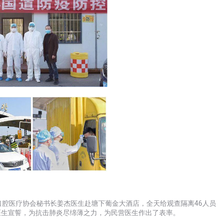
口腔医疗协会秘书长姜杰医生赴塘下葡金大酒店，全天给观查隔离46人员
医生宣誓，为抗击肺炎尽绵薄之力，为民营医生作出了表率。