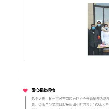
爱心捐款捐物
除夕之夜，杭州市民营口腔医疗协会开始酝酿为武
囊。
会长单位艾维口腔短短四小时内共计180余人募集爱