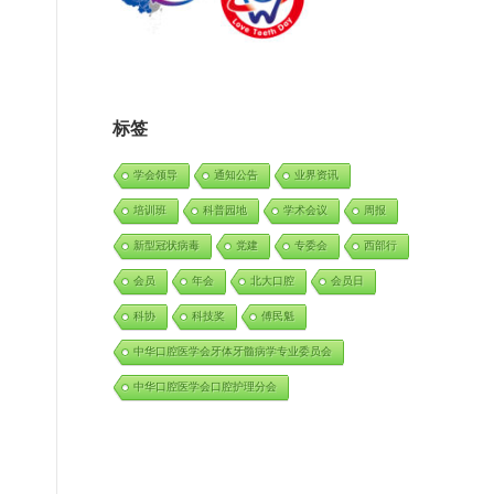
标签
学会领导
通知公告
业界资讯
培训班
科普园地
学术会议
周报
新型冠状病毒
党建
专委会
西部行
会员
年会
北大口腔
会员日
科协
科技奖
傅民魁
中华口腔医学会牙体牙髓病学专业委员会
中华口腔医学会口腔护理分会