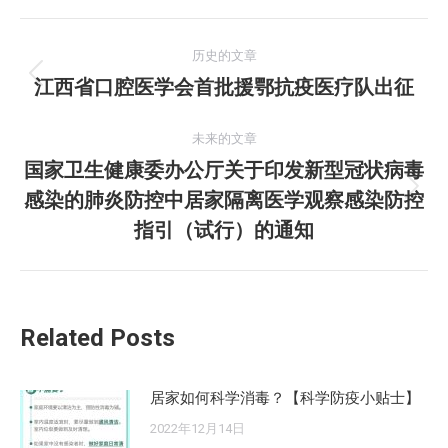
文
历史的文章
章
江西省口腔医学会首批援鄂抗疫医疗队出征
历
史
导
的
未来的文章
航
文
国家卫生健康委办公厅关于印发新型冠状病毒
章：
感染的肺炎防控中居家隔离医学观察感染防控
未
来
指引（试行）的通知
的
文
章：
Related Posts
居家如何科学消毒？【科学防疫小贴士】
2022年12月14日