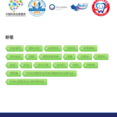
标签
学会领导
通知公告
业界资讯
培训班
科普园地
学术会议
周报
新型冠状病毒
党建
专委会
西部行
会员
年会
北大口腔
会员日
科协
科技奖
傅民魁
中华口腔医学会牙体牙髓病学专业委员会
中华口腔医学会口腔护理分会