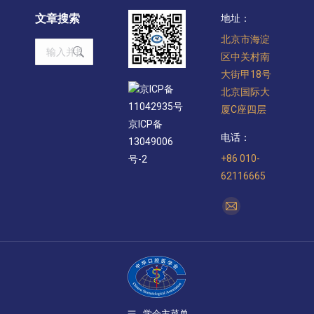
文章搜索
地址：
北京市海淀
Search:
区中关村南
大街甲18号
京ICP备
北京国际大
11042935号
厦C座四层
京ICP备
电话：
13049006
+86 010-
号-2
62116665
找到我们：
Mail
page
opens
in
new
window
学会主菜单