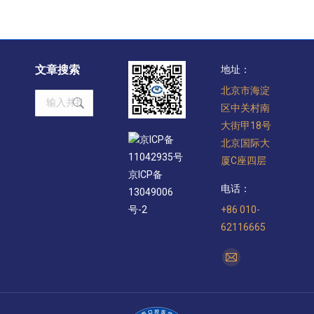
文章搜索
地址：
北京市海淀
Search:
区中关村南
大街甲18号
京ICP备
北京国际大
11042935号
厦C座四层
京ICP备
电话：
13049006
+86 010-
号-2
62116665
找到我们：
Mail
page
opens