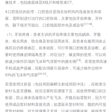
像技术，包括曲面体层X线片和锥形束CT。
4.口腔急症的处理：口腔急症是指在短时间内迅速发生和发
展，需即刻进行治疗的口腔疾病，主要包括牙齿疼痛、牙外
[17-18]
伤、颞下颌关节脱位、口腔颌面部外伤及感染等
。
（1）牙齿疼痛：患者主诉的牙齿疼痛主要包括龋病、牙髓
炎、根尖周炎、咬合痛及智齿冠周炎等。若患者在服用消炎止
痛药后仍疼痛难忍，前来就医，可行常规口腔检查及诊断。必
要时使用橡皮障隔离患牙，对症治疗。橡皮障的使用，可以有
[19]
效减少操作区域的飞沫和气溶胶中的微生物
。若需使用高速
手机或超声器械，应配合强吸引器操作，可减少操作过程中
[20-21]
93%的飞沫和气溶胶
。
若需使用注射器（包括局部麻醉注射或局部冲洗），应检查注
射针头是否通畅。按压活塞时应缓慢下压，或使用带螺口的注
射器，防止液体迅速喷出产生飞沫。开髓后如需暂封，冠方可
使用成品暂封材料直接充填；如需延长暂封时间，髓腔内可放
置暂封材料，冠方玻璃离子充填，以减少细菌渗漏。根据患牙