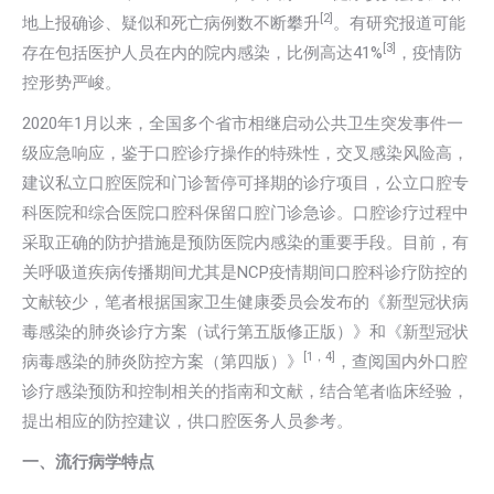
[2]
地上报确诊、疑似和死亡病例数不断攀升
。有研究报道可能
[3]
存在包括医护人员在内的院内感染，比例高达41%
，疫情防
控形势严峻。
2020年1月以来，全国多个省市相继启动公共卫生突发事件一
级应急响应，鉴于口腔诊疗操作的特殊性，交叉感染风险高，
建议私立口腔医院和门诊暂停可择期的诊疗项目，公立口腔专
科医院和综合医院口腔科保留口腔门诊急诊。口腔诊疗过程中
采取正确的防护措施是预防医院内感染的重要手段。目前，有
关呼吸道疾病传播期间尤其是NCP疫情期间口腔科诊疗防控的
文献较少，笔者根据国家卫生健康委员会发布的《新型冠状病
毒感染的肺炎诊疗方案（试行第五版修正版）》和《新型冠状
[1
，
4]
病毒感染的肺炎防控方案（第四版）》
，查阅国内外口腔
诊疗感染预防和控制相关的指南和文献，结合笔者临床经验，
提出相应的防控建议，供口腔医务人员参考。
一、流行病学特点