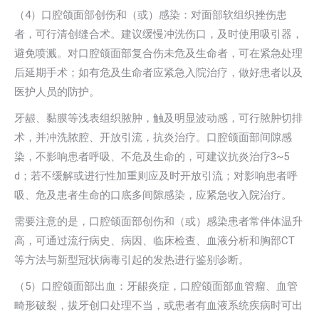
（4）口腔颌面部创伤和（或）感染：对面部软组织挫伤患
者，可行清创缝合术。建议缓慢冲洗伤口，及时使用吸引器，
避免喷溅。对口腔颌面部复合伤未危及生命者，可在紧急处理
后延期手术；如有危及生命者应紧急入院治疗，做好患者以及
医护人员的防护。
牙龈、黏膜等浅表组织脓肿，触及明显波动感，可行脓肿切排
术，并冲洗脓腔、开放引流，抗炎治疗。口腔颌面部间隙感
染，不影响患者呼吸、不危及生命的，可建议抗炎治疗3~5
d；若不缓解或进行性加重则应及时开放引流；对影响患者呼
吸、危及患者生命的口底多间隙感染，应紧急收入院治疗。
需要注意的是，口腔颌面部创伤和（或）感染患者常伴体温升
高，可通过流行病史、病因、临床检查、血液分析和胸部CT
等方法与新型冠状病毒引起的发热进行鉴别诊断。
（5）口腔颌面部出血：牙龈炎症，口腔颌面部血管瘤、血管
畸形破裂，拔牙创口处理不当，或患者有血液系统疾病时可出