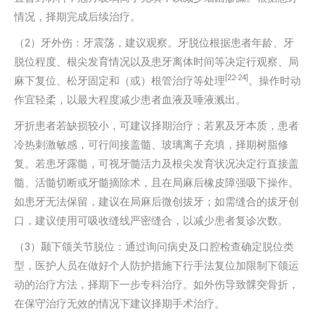
情况，择期完成后续治疗。
（2）牙外伤：牙震荡，建议观察。牙脱位根据患者年龄、牙
脱位程度、根尖发育情况以及患牙离体时间等决定行观察、局
[22-24]
麻下复位、松牙固定和（或）根管治疗等处理
。操作时动
作宜轻柔，以最大程度减少患者血液及唾液溅出。
牙折患者若缺损较小，可建议择期治疗；若累及牙本质，患者
冷热刺激敏感，可行间接盖髓、玻璃离子充填，择期树脂修
复。若患牙露髓，可视牙髓活力及根尖发育状况决定行直接盖
髓、活髓切断或牙髓摘除术，且在局麻后橡皮障强吸下操作。
如患牙无法保留，建议在局麻后微创拔牙；如需缝合的拔牙创
口，建议使用可吸收缝线严密缝合，以减少患者复诊次数。
（3）颞下颌关节脱位：通过询问病史及口腔检查确定脱位类
型，医护人员在做好个人防护措施下行手法复位加限制下颌运
动的治疗方法，择期下一步专科治疗。如外伤导致髁突骨折，
在保守治疗无效的情况下建议择期手术治疗。