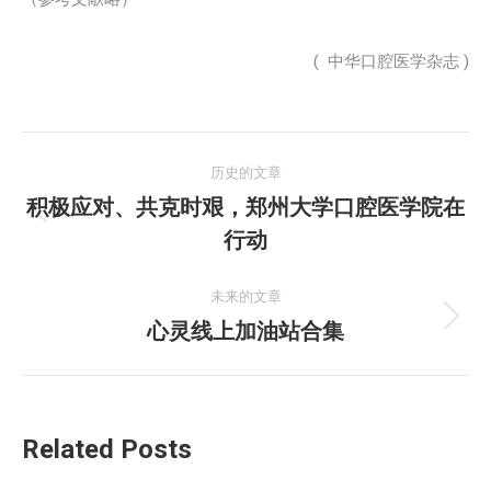
( 中华口腔医学杂志 )
文
历史的文章
章
积极应对、共克时艰，郑州大学口腔医学院在
历
行动
导
史
的
航
未来的文章
文
心灵线上加油站合集
未
章：
来
的
文
Related Posts
章：