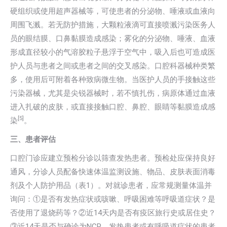
硬组织或使用超声器械等，可使患者的分泌物、唾液或血液向
周围飞溅。若无防护措施，大颗粒液滴可直接喷溅污染医务人
员的眼结膜、口鼻黏膜造成感染；雾化的分泌物、唾液、血液
形成直径较小的气溶胶粒子悬浮于空气中，吸入后也可造成医
护人员与患者之间或患者之间的交叉感染。口腔科器械种类繁
多，使用后可附着各种致病微生物。当医护人员的手接触这些
污染器械，尤其是尖锐器械时，若不慎扎伤，病原体通过血液
进入扎破的皮肤，或直接接触口腔、鼻腔、眼睛等黏膜造成感
[5]
染
。
三、患者评估
口腔门诊应建立预检分诊以筛查发热患者。预检处应保持良好
通风，分诊人员配备快速体温监测设施、物品、皮肤表面消毒
剂及个人防护用品（表1）。对就诊患者，应常规测量体温并
询问：①是否有发热症状或咳嗽、呼吸困难等呼吸道症状？是
否使用了退烧药等？②近14天内是否有疫区旅行史或居住史？
③近14天是否与确诊为NCP、发热患者或有呼吸道症状的患者