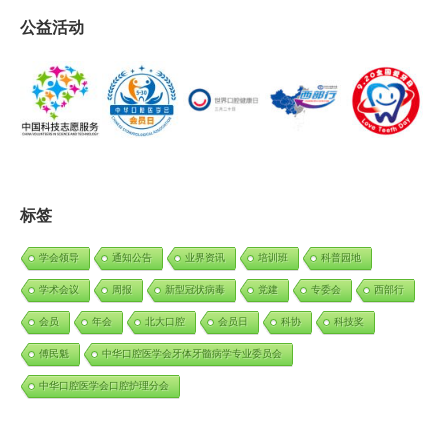
公益活动
标签
学会领导
通知公告
业界资讯
培训班
科普园地
学术会议
周报
新型冠状病毒
党建
专委会
西部行
会员
年会
北大口腔
会员日
科协
科技奖
傅民魁
中华口腔医学会牙体牙髓病学专业委员会
中华口腔医学会口腔护理分会