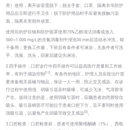
旁）使用，离开诊室需脱下；脱去手套、口罩、隔离衣等防护
用品后立即进行手卫生；脱下防护用品时手应避免接触污染
面，隔离衣里朝外放置。
使用后的护目镜和防护面罩使用75%乙醇清洁消毒或放入
500~1 000 mg/L的含氯消毒剂中浸泡30 min后流动水冲洗，晾
干备用；更换工作服，下班后有条件者可淋浴，无条件者可洗
手、洗脸、洗头，回家后建议先淋浴。
2.四手操作：口腔诊疗中四手操作可以提高医疗质量和工作效
[11]
率，有利于感染控制
。有条件的地区，护理人员应按治疗需
要准备相关器械与物品，保证一人一用，防止交叉感染。在诊
疗过程中使用强、弱吸引器及时吸唾，可减少飞沫、气溶胶等
产生。值得注意的是，使用弱吸引器时，应嘱患者勿闭唇咬住
吸头、吸引器柄部尽可能位于患者口腔下方，且不要同时使用
[5]
强吸引器，以避免产生回吸导致交叉感染
。
3.口腔检查：口腔检查前，患者可使用聚维酮碘（1%）、西吡