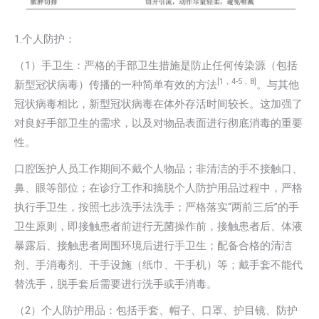
1.个人防护：
（1）手卫生：严格的手部卫生措施是防止任何传染源（包括
[1
，
4-5
，
8]
新型冠状病毒）传播的一种简单有效的方法
。与其他
冠状病毒相比，新型冠状病毒在体外存活时间较长。这加强了
对良好手部卫生的需求，以及对物品表面进行彻底消毒的重要
性。
口腔医护人员工作期间不戴个人物品；非清洁的手不接触口、
鼻、眼等部位；在诊疗工作和摘脱个人防护用品过程中，严格
执行手卫生，按照七步洗手法洗手；严格落实“两前三后”的手
卫生原则，即接触患者前进行无菌操作前，接触患者后、体液
暴露后、接触患者周围环境后进行手卫生；配备合格的清洁
剂、手消毒剂、干手设施（纸巾、干手机）等；戴手套不能代
替洗手，脱手套后需要进行洗手或手消毒。
（2）个人防护用品：包括手套、帽子、口罩、护目镜、防护