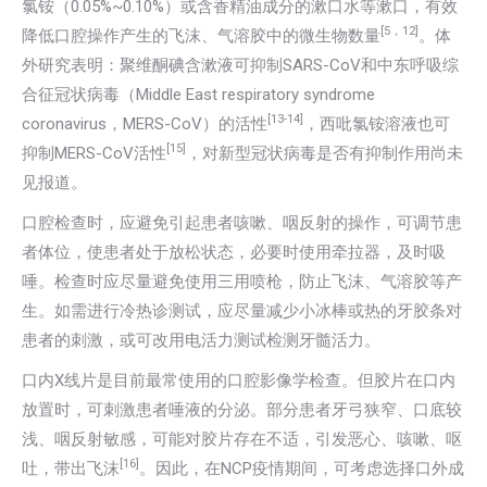
氯铵（0.05%~0.10%）或含香精油成分的漱口水等漱口，有效
[5
，
12]
降低口腔操作产生的飞沫、气溶胶中的微生物数量
。体
外研究表明：聚维酮碘含漱液可抑制SARS-CoV和中东呼吸综
合征冠状病毒（Middle East respiratory syndrome
[13-14]
coronavirus，MERS-CoV）的活性
，西吡氯铵溶液也可
[15]
抑制MERS-CoV活性
，对新型冠状病毒是否有抑制作用尚未
见报道。
口腔检查时，应避免引起患者咳嗽、咽反射的操作，可调节患
者体位，使患者处于放松状态，必要时使用牵拉器，及时吸
唾。检查时应尽量避免使用三用喷枪，防止飞沫、气溶胶等产
生。如需进行冷热诊测试，应尽量减少小冰棒或热的牙胶条对
患者的刺激，或可改用电活力测试检测牙髓活力。
口内X线片是目前最常使用的口腔影像学检查。但胶片在口内
放置时，可刺激患者唾液的分泌。部分患者牙弓狭窄、口底较
浅、咽反射敏感，可能对胶片存在不适，引发恶心、咳嗽、呕
[16]
吐，带出飞沫
。因此，在NCP疫情期间，可考虑选择口外成