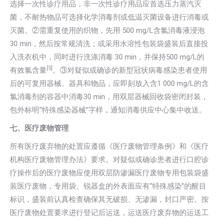
选择一次性诊疗用品，非一次性诊疗用品应首选压力蒸汽灭
菌，不耐热物品可选择化学消毒剂或低温灭菌设备进行消毒或
灭菌。②需重复使用的织物，先用 500 mg/L含氯消毒液浸泡
30 min，然后按常规清洗；或采用水溶性包装袋盛装后直接投
入洗衣机中，同时进行洗涤消毒 30 min，并保持500 mg/L的
[5]
有效氯含量
。③对疑似或确诊的新型冠状病毒感染患者使用
后的可复用器械、器具和物品，应即刻放入含1 000 mg/L的含
氯消毒剂的容器中消毒30 min，用双层器械回收袋密闭封装，
包外标明“特殊感染器械”字样，通知消毒供应中心集中收送。
七、医疗废物管理
所有医疗废弃物的处置应遵循《医疗废物管理条例》和《医疗
机构医疗废物管理办法》要求。对疑似或确诊患者进行口腔诊
疗操作后的医疗废物应使用双层防渗漏医疗废物专用包装袋盛
装医疗废物，专用袋、锐器盒的外表面应有“特殊感染”的醒目
标识，盛装前认真检查确保其无破损、无渗漏，封口严密。按
医疗废物处置要求进行登记后运送，运送医疗废弃物的运送工