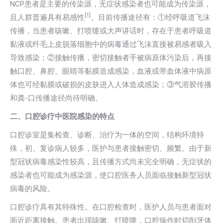
NCP患者是主要的传染源，无症状感染者也可能成为传染源，
[
1]
且人群普遍具有易感性
。目前传播途径有：①经呼吸道飞沫
传播，当患者咳嗽、打喷嚏或大声讲话时，存在于患者呼吸道
黏液或纤毛上皮脱落细胞中的病毒通过飞沫直接被易感者吸入
导致感染；②接触传播，密切接触者手被病原体污染后，再接
触口腔、鼻腔、眼睛等黏膜造成感染，血液或带血体液中病原
体也可经黏膜或破损的皮肤进入人体造成感染；③气溶胶传播
和粪-口传播途径尚待明确。
二、口腔诊疗中医院感染的特点
口腔诊室是集检查、诊断、治疗为一体的空间，结构环境特
殊，初、复诊病人较多，医护与患者接触密切、频繁。由于新
型冠状病毒感染性较高，且传播方式尚未完全明确，无症状的
感染者也可能成为感染源，使口腔医务人员面临接触新型冠状
病毒的风险。
口腔诊疗具有其特殊性。在口腔检查时，医护人员与患者面对
面近距离接触。患者出现咳嗽、打喷嚏，口腔操作时切削牙体