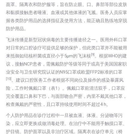
面罩、隔离衣和防护服等，旨在防止眼、口、鼻部等部位皮肤
和黏膜接触患者唾液、血液或其他体液的飞溅。医务人员应掌
握各类防护用品的选择指征及使用方法，能正确且熟练地穿脱
防护用品。
飞沫传播是新型冠状病毒的主要传播途径之一。医用外科口罩
对日常的口腔诊疗可提供足够的保护，但此类口罩并不能被用
[9]
来抵御如结核杆菌或直径小于5μm的飞沫核
。根据WHO的建
议，接触NCP患者，需佩戴防护等级等同于或高于美国国家职
业安全与卫生研究院认证的N95口罩或欧盟FFP2标准的口罩
[10]
。建议口腔医务工作者根据不同岗位及操作的感染暴露风
险，工作时佩戴口罩（表1）。佩戴口罩前清洁双手，口罩应
完全覆盖口鼻和下巴，与面部吻合严密，内里不戴其他口罩，
检查佩戴的严密性，且口罩持续使用时间不超过4 h。
个人防护用品在诊疗过程中一旦被血液、体液、分泌物等污
染，应立即更换或做消毒处理。在治疗中不能用手触摸口罩、
护目镜、防护面罩以及非治疗区域。隔离衣在诊疗单元（椅