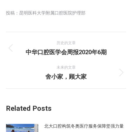
投稿：昆明医科大学附属口腔医院护理部
文
历史的文章
章
中华口腔医学会周报2020年6期
历
史
导
的
未来的文章
航
文
舍小家，顾大家
未
章：
来
的
文
Related Posts
章：
北大口腔构筑冬奥医疗服务保障坚强力量