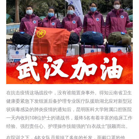
在抗击疫情这场战役中，没有谁能置身事外。得知云南省卫生
健康委紧急下发组派后备护理专业医疗队援助湖北应对新型冠
状病毒感染的肺炎疫情的通知后，昆明医科大学附属口腔医院
一天内收到108位护士的请战书，最终5名有着丰富的临床工作
经验、强烈责任心、护理操作技能强的“白衣战士”脱颖而出。
在院训之下，4名女队员剪掉了多年的长发，面戴口罩的他