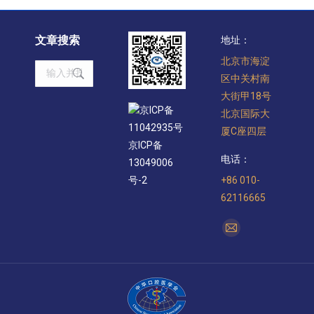
文章搜索
地址：
北京市海淀
Search:
区中关村南
大街甲18号
京ICP备
北京国际大
11042935号
厦C座四层
京ICP备
电话：
13049006
+86 010-
号-2
62116665
找到我们：
Mail
page
opens
in
new