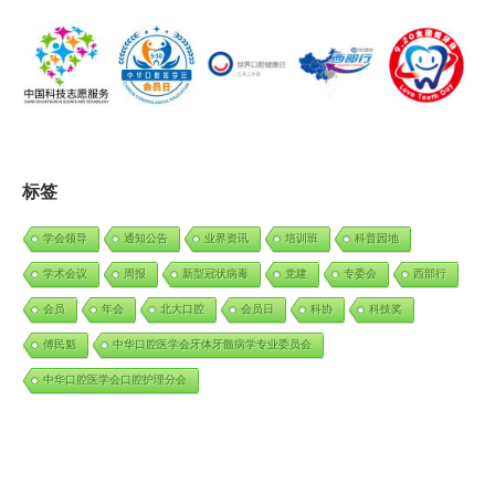
标签
学会领导
通知公告
业界资讯
培训班
科普园地
学术会议
周报
新型冠状病毒
党建
专委会
西部行
会员
年会
北大口腔
会员日
科协
科技奖
傅民魁
中华口腔医学会牙体牙髓病学专业委员会
中华口腔医学会口腔护理分会