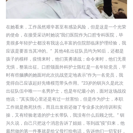
在她看来，工作虽然艰辛甚至有感染风险，但是这是一个光荣
的使命，在接受采访时她说“我们医院作为口腔专科医院，毕
竟很多年轻护士都没有我这么丰富的住院部临床护理经验，我
应该是要首当其冲的。” 其他4名出征队员均为90后，还都是
孩子的模样，疫情来时，他们英勇请战；命令来时，他们无畏
无惧，整装出征。口腔颌面外科护士陈红是一名年轻党员，平
时有些腼腆的她面对此次抗战坚定地表示“作为一名党员，我
觉得自己应该起好先锋模范带头作用。”23岁的钏兴久是此次
出征队伍中唯一一名男护士，也是年纪最小的，面对这场战役
他说：“其实我心里还是有过一丝害怕，但是作为护士，本职
工作就是救死扶伤，而且出发前还做了专业多次的培训和实
操，又有经验老道的护士长带队，我没有什么后顾之忧。” 钏
兴久说，自己只把这个消息告诉了姐姐，等到战“疫”归来，他
最想做的第一件事就是给父母打给电话，告诉他们一切安好，