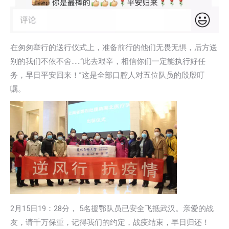
在匆匆举行的送行仪式上，准备前行的他们无畏无惧，后方送
别的我们不依不舍……“此去艰辛，相信你们一定能执行好任
务，早日平安回来！”这是全部口腔人对五位队员的殷殷叮
嘱。
2月15日19：28分， 5名援鄂队员已安全飞抵武汉。亲爱的战
友，请千万保重，记得我们的约定，战疫结束，早日归还！