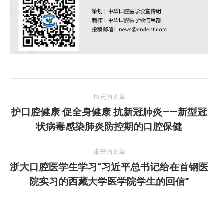
文
历史的文章
章
护口腔健康 促全身健康 抗新冠肺炎——新型冠
历
状病毒感染肺炎防控期的口腔保健
导
史
的
航
未来的文章
文
浙大口腔医学生学习“习近平总书记给在首钢医
章：
未
院实习的西藏大学医学院学生的回信”
来
的
文