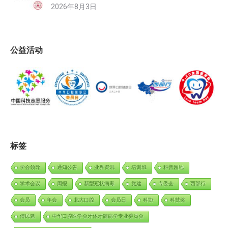
2026年8月3日
公益活动
标签
学会领导
通知公告
业界资讯
培训班
科普园地
学术会议
周报
新型冠状病毒
党建
专委会
西部行
会员
年会
北大口腔
会员日
科协
科技奖
傅民魁
中华口腔医学会牙体牙髓病学专业委员会