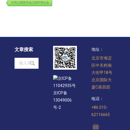
中华口腔医学会口腔护理分会
文章搜索
地址：
北京市海淀
Search:
区中关村南
大街甲18号
京ICP备
北京国际大
11042935号
厦C座四层
京ICP备
电话：
13049006
+86 010-
号-2
62116665
找到我们：