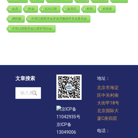
会员
年会
北大口腔
会员日
科协
科技奖
傅民魁
中华口腔医学会牙体牙髓病学专业委员会
中华口腔医学会口腔护理分会
文章搜索
地址：
北京市海淀
Search:
区中关村南
大街甲18号
京ICP备
北京国际大
11042935号
厦C座四层
京ICP备
电话：
13049006