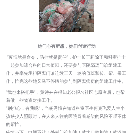
她们心有所想，她们付诸行动
“疫情就是命令，防控就是责任”，护士长王莉除了和科室护士
一起参加综合科的日常值班，还要参与医院隔离门诊组建工
作，并率先承担隔离门诊连续三天一轮的值班和传、帮、带工
作，忙完这些她又马不停蹄的参与到隔离病房的组建工作中。
“我也来搭把手”，黄诗卉在得知老公报名社区志愿者后，也帮
着做一些物资对接工作。
“别担心，有我呢”，当杨秀娥在知道科室医生何克飞爱人生小
孩缺少人照顾时，在人来人往的医院冒着感染的风险不眠不休
的帮忙。
疫情当下，巾帼不让！外科门诊加油！武大口腔加油！武汉加