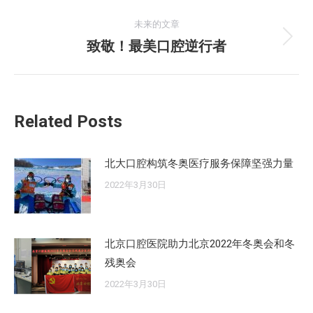
史
导
的
未来的文章
航
文
致敬！最美口腔逆行者
未
章：
来
的
文
Related Posts
章：
北大口腔构筑冬奥医疗服务保障坚强力量
2022年3月30日
北京口腔医院助力北京2022年冬奥会和冬
残奥会
2022年3月30日