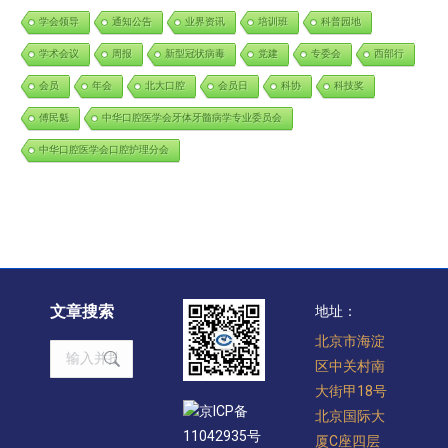
学会领导
通知公告
业界资讯
培训班
科普园地
学术会议
周报
新型冠状病毒
党建
专委会
西部行
会员
年会
北大口腔
会员日
科协
科技奖
傅民魁
中华口腔医学会牙体牙髓病学专业委员会
中华口腔医学会口腔护理分会
文章搜索
地址：
北京市海淀
Search:
区中关村南
大街甲18号
京ICP备
北京国际大
11042935号
厦C座四层