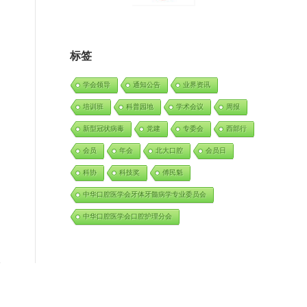
标签
学会领导
通知公告
业界资讯
培训班
科普园地
学术会议
周报
新型冠状病毒
党建
专委会
西部行
会员
年会
北大口腔
会员日
科协
科技奖
傅民魁
中华口腔医学会牙体牙髓病学专业委员会
中华口腔医学会口腔护理分会