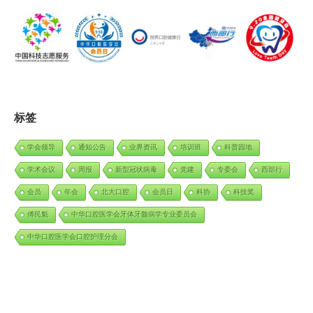
标签
学会领导
通知公告
业界资讯
培训班
科普园地
学术会议
周报
新型冠状病毒
党建
专委会
西部行
会员
年会
北大口腔
会员日
科协
科技奖
傅民魁
中华口腔医学会牙体牙髓病学专业委员会
中华口腔医学会口腔护理分会