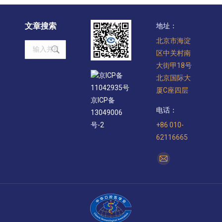
文章搜索
地址：
北京市海淀
Search:
区中关村南
大街甲18号
京ICP备
北京国际大
11042935号
厦C座四层
京ICP备
电话：
13049006
+86 010-
号-2
62116665
找到我们：
Mail
page
opens
in
new