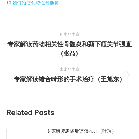
10 如何预防化脓性骨髓炎
文
历史的文章
章
专家解读药物相关性骨髓炎和颞下颌关节强直
历
(张益)
导
史
的
航
未来的文章
文
专家解读错合畸形的手术治疗（王旭东）
未
章：
来
的
文
Related Posts
章：
专家解读患龋后该怎么办（叶玮）