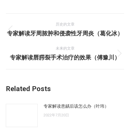
文
历史的文章
章
专家解读牙周脓肿和侵袭性牙周炎（葛化冰）
历
史
导
的
未来的文章
航
文
专家解读唇腭裂手术治疗的效果（傅豫川）
未
章：
来
的
文
Related Posts
章：
专家解读患龋后该怎么办（叶玮）
2022年7月20日