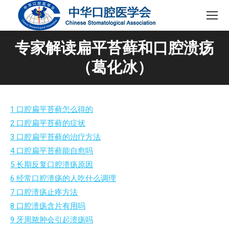
专家解读扁平苔藓和口腔溃疡
（葛化冰）
1 口腔扁平苔藓怎么得的
2 口腔扁平苔藓的症状
3 口腔扁平苔藓的治疗方法
4 口腔扁平苔藓能自愈吗
5 长期反复口腔溃疡原因
6 经常口腔溃疡的人吃什么调理
7 口腔溃疡止疼方法
8 口腔溃疡含片有用吗
9 牙周脓肿会引起溃疡吗