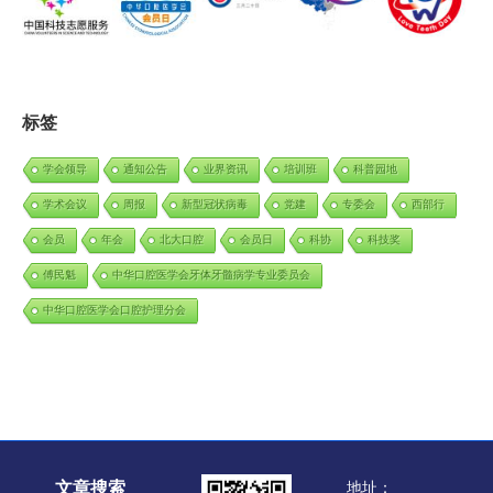
标签
学会领导
通知公告
业界资讯
培训班
科普园地
学术会议
周报
新型冠状病毒
党建
专委会
西部行
会员
年会
北大口腔
会员日
科协
科技奖
傅民魁
中华口腔医学会牙体牙髓病学专业委员会
中华口腔医学会口腔护理分会
文章搜索
地址：