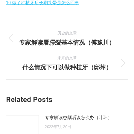
10 做了种植牙后长期头晕是怎么回事
文
历史的文章
章
专家解读唇腭裂基本情况（傅豫川）
历
史
导
的
未来的文章
航
文
什么情况下可以做种植牙（邸萍）
未
章：
来
的
文
Related Posts
章：
专家解读患龋后该怎么办（叶玮）
2022年7月20日