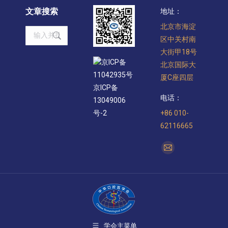
文章搜索
地址：
北京市海淀
Search:
区中关村南
大街甲18号
京ICP备
北京国际大
11042935号
厦C座四层
京ICP备
电话：
13049006
+86 010-
号-2
62116665
找到我们：
Mail
page
opens
in
new
window
学会主菜单