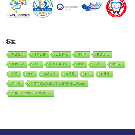
标签
学会领导
通知公告
业界资讯
培训班
科普园地
学术会议
周报
新型冠状病毒
党建
专委会
西部行
会员
年会
北大口腔
会员日
科协
科技奖
傅民魁
中华口腔医学会牙体牙髓病学专业委员会
中华口腔医学会口腔护理分会