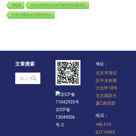
傅民魁
中华口腔医学会牙体牙髓病学专业委员会
中华口腔医学会口腔护理分会
文章搜索
地址：
北京市海淀
Search:
区中关村南
大街甲18号
京ICP备
北京国际大
11042935号
厦C座四层
京ICP备
电话：
13049006
+86 010-
号-2
62116665