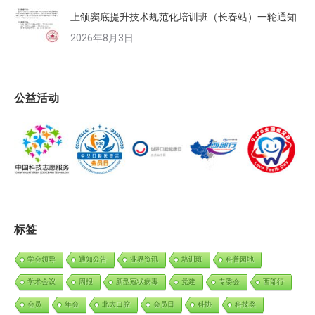
上颌窦底提升技术规范化培训班（长春站）一轮通知
2026年8月3日
公益活动
标签
学会领导
通知公告
业界资讯
培训班
科普园地
学术会议
周报
新型冠状病毒
党建
专委会
西部行
会员
年会
北大口腔
会员日
科协
科技奖