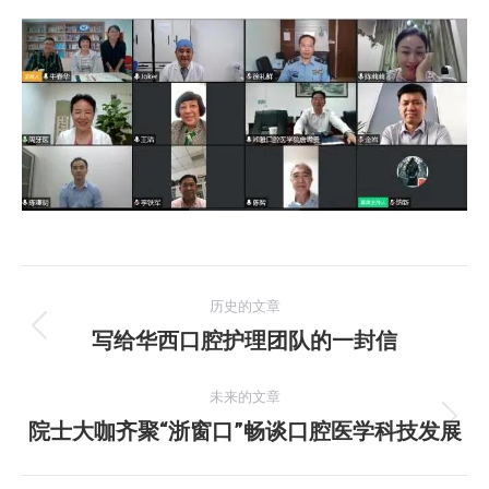
文
历史的文章
章
写给华西口腔护理团队的一封信
历
史
导
的
未来的文章
航
文
院士大咖齐聚“浙窗口”畅谈口腔医学科技发展
未
章：
来
的