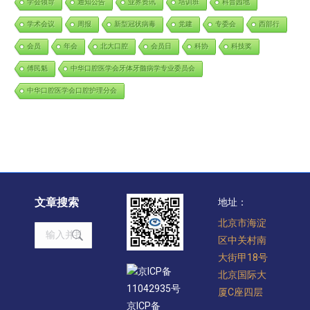
学会领导
通知公告
业界资讯
培训班
科普园地
学术会议
周报
新型冠状病毒
党建
专委会
西部行
会员
年会
北大口腔
会员日
科协
科技奖
傅民魁
中华口腔医学会牙体牙髓病学专业委员会
中华口腔医学会口腔护理分会
文章搜索
地址：
北京市海淀
Search:
区中关村南
大街甲18号
京ICP备
北京国际大
11042935号
厦C座四层
京ICP备