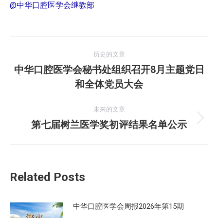
@中华口腔医学会继教部
文
历史的文章
章
中华口腔医学会秘书处组织召开8月主题党日
历
和全体党员大会
导
史
的
航
未来的文章
文
第七届树兰医学奖初评结果名单公示
未
章：
来
的
文
Related Posts
章：
中华口腔医学会周报2026年第15期