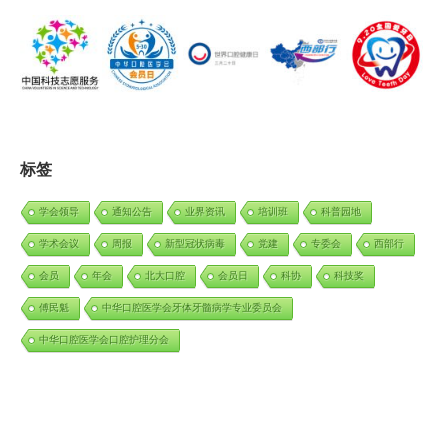
标签
学会领导
通知公告
业界资讯
培训班
科普园地
学术会议
周报
新型冠状病毒
党建
专委会
西部行
会员
年会
北大口腔
会员日
科协
科技奖
傅民魁
中华口腔医学会牙体牙髓病学专业委员会
中华口腔医学会口腔护理分会