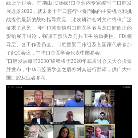
线上研讨会。前期由FDI组织口腔业内专家编写了口腔发
展愿景2030，就未来十年口腔行业将面临的主要机遇和挑
战提供最新的战略指导意见，此次研讨会对文件终稿广泛
征求了意见，同时也就疫情对口腔医学教育及口腔诊所的
影响展开讨论，强调了预防及公共卫生的重要性。FDI领
导层、各工作委员会、口腔愿景工作组及各国家代表参加
了此次会议，中华口腔医学会代表中国参会。
“口腔发展愿景2030”终稿将于2020年底通过会员大会投票
并发布，中华口腔医学会之后将对其进行翻译，供广大中
国口腔从业者参考。