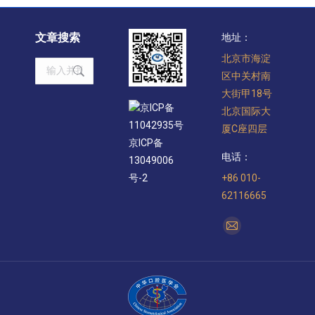
文章搜索
地址：
北京市海淀
Search:
区中关村南
大街甲18号
京ICP备
北京国际大
11042935号
厦C座四层
京ICP备
电话：
13049006
+86 010-
号-2
62116665
找到我们：
Mail
page
opens
in
new