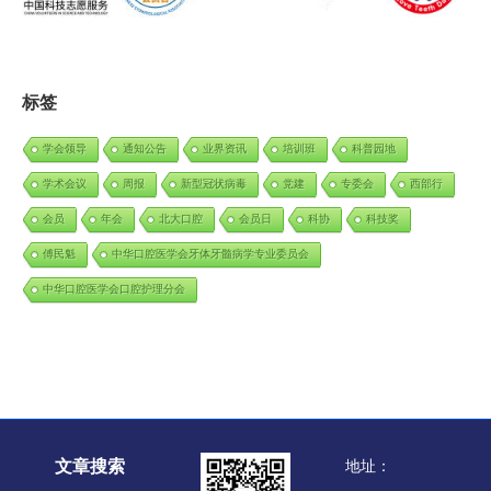
标签
学会领导
通知公告
业界资讯
培训班
科普园地
学术会议
周报
新型冠状病毒
党建
专委会
西部行
会员
年会
北大口腔
会员日
科协
科技奖
傅民魁
中华口腔医学会牙体牙髓病学专业委员会
中华口腔医学会口腔护理分会
文章搜索
地址：