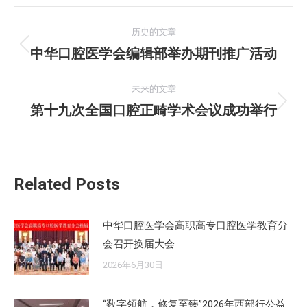
文
历史的文章
章
中华口腔医学会编辑部举办期刊推广活动
历
史
导
的
未来的文章
航
文
第十九次全国口腔正畸学术会议成功举行
未
章：
来
的
文
Related Posts
章：
中华口腔医学会高职高专口腔医学教育分
会召开换届大会
2026年6月30日
“数字领航，修复至臻”2026年西部行公益