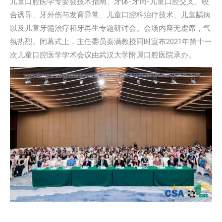
儿童口腔医学专委会技术指南、牙体-牙周-儿童口腔交叉、咬
合诱导、牙外伤与发育异常、儿童口腔科治疗技术、儿童龋病
以及儿童牙髓治疗和牙再生专题研讨会。会场内座无虚席，气
氛热烈。闭幕式上，主任委员秦满教授同时宣布2021年第十一
次儿童口腔医学学术会议由武汉大学附属口腔医院承办。