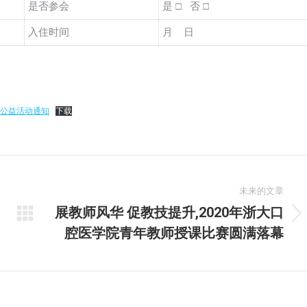
是否参会
是 □ 否 □
入住时间
月 日
行公益活动通知
下载
未来的文章
展教师风华 促教技提升,2020年浙大口
未
腔医学院青年教师授课比赛圆满落幕
来
的
文
章：