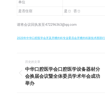
单位
是否住宿
是 □ 否 □
请将会议回执发至472296363@qq.com
2020年中华口腔医学会牙及牙槽外科专业委员会牙槽外科新技术西部
文
历史的文章
章
中华口腔医学会口腔医学设备器材分
会换届会议暨全体委员学术年会成功
历
导
史
举办
航
的
文
章：