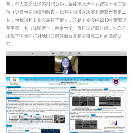
赛，每人英文陈述答辩15分钟，最终南京大学在读硕士生王琛
玮（导师为吴国锋副教授）代表中国进入决赛并荣获大赛第二
名，为我国和专委会赢得了荣誉，这是专委会继2019年荣获该
赛事第一名（陈晞博士，南京大学）后再次斩获佳绩，也充分
体现了国际同行对我国口腔颌面修复相关研究工作的高度认
可。