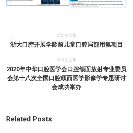
文
历史的文章
章
浙大口腔开展学龄前儿童口腔局部用氟项目
历
史
导
的
未来的文章
航
文
2020年中华口腔医学会口腔颌面放射专业委员
章：
会第十八次全国口腔颌面医学影像学专题研讨
未
来
会成功举办
的
文
章：
Related Posts