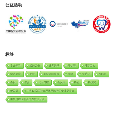
公益活动
标签
学会领导
通知公告
业界资讯
培训班
科普园地
学术会议
周报
新型冠状病毒
党建
专委会
西部行
会员
年会
北大口腔
会员日
科协
科技奖
傅民魁
中华口腔医学会牙体牙髓病学专业委员会
中华口腔医学会口腔护理分会