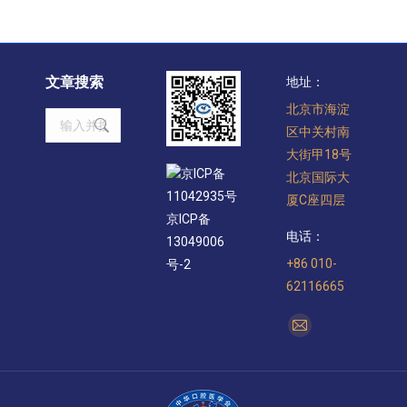
文章搜索
地址：
北京市海淀
Search:
区中关村南
大街甲18号
京ICP备
北京国际大
11042935号
厦C座四层
京ICP备
电话：
13049006
+86 010-
号-2
62116665
找到我们：
Mail
page
opens
in