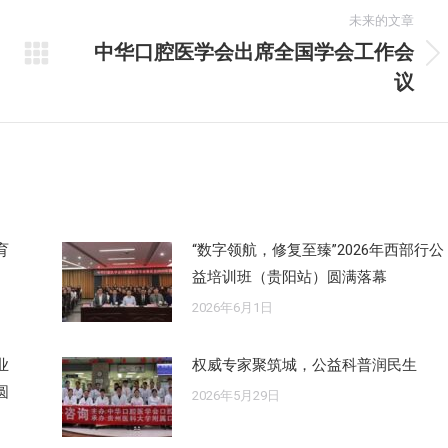
未来的文章
中华口腔医学会出席全国学会工作会
未
议
来
的
文
章：
育
“数字领航，修复至臻”2026年西部行公
益培训班（贵阳站）圆满落幕
2026年6月1日
业
权威专家聚筑城，公益科普润民生
圆
2026年5月29日