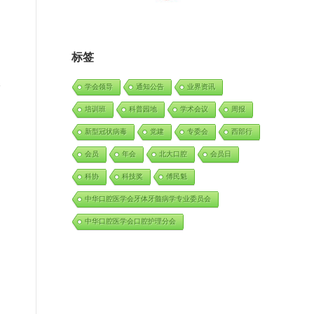
标签
学会领导
通知公告
业界资讯
培训班
科普园地
学术会议
周报
新型冠状病毒
党建
专委会
西部行
会员
年会
北大口腔
会员日
科协
科技奖
傅民魁
中华口腔医学会牙体牙髓病学专业委员会
中华口腔医学会口腔护理分会