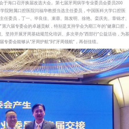
会于海口召开换届改选大会。第七届牙周病学专业委员会委员200
学医学院附属口腔医院闫福华教授当选主任委员，中国医科大学口腔医
主任委员，丁一、毕良佳、束蓉、陈发明、徐艳、栾庆先、章锦才
了第六届专委会的卓越贡献，特别是支持学会为期三年的“健康口腔，
识、坚持开展牙周基础规范化培训、多次举办“西部行”公益活动，为
专委会能够从“牙周护航“到”牙周领航”，再创佳绩。