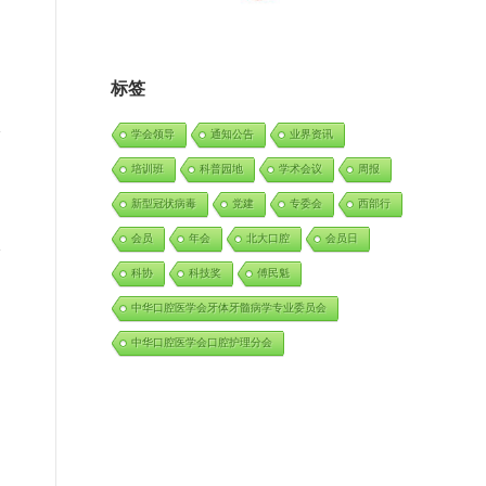
标签
学会领导
通知公告
业界资讯
培训班
科普园地
学术会议
周报
新型冠状病毒
党建
专委会
西部行
会员
年会
北大口腔
会员日
科协
科技奖
傅民魁
中华口腔医学会牙体牙髓病学专业委员会
中华口腔医学会口腔护理分会