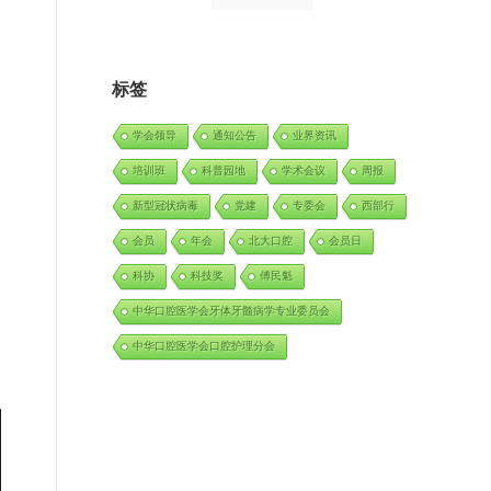
标签
学会领导
通知公告
业界资讯
培训班
科普园地
学术会议
周报
新型冠状病毒
党建
专委会
西部行
会员
年会
北大口腔
会员日
科协
科技奖
傅民魁
中华口腔医学会牙体牙髓病学专业委员会
中华口腔医学会口腔护理分会