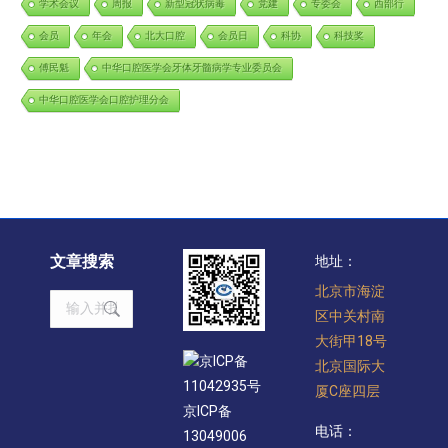
学术会议
周报
新型冠状病毒
党建
专委会
西部行
会员
年会
北大口腔
会员日
科协
科技奖
傅民魁
中华口腔医学会牙体牙髓病学专业委员会
中华口腔医学会口腔护理分会
文章搜索
地址：
北京市海淀
Search:
区中关村南
大街甲18号
京ICP备
北京国际大
11042935号
厦C座四层
京ICP备
电话：
13049006