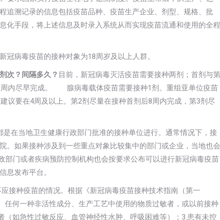
程追溯记录的信息包括疫苗品种、疫苗生产企业、剂型、规格、批
息化手段，将上述信息及时录入系统从而实现疫苗流通和使用的全
新冠病毒疫苗的接种对象为18周岁及以上人群。
剂次？间隔多久？
目前，新冠病毒灭活疫苗需要接种两剂；首剂与
后8周内尽早完成。 腺病毒载体疫苗需要接种1剂。重组亚单位疫苗
隔建议要在4周及以上。第2剂尽量在接种首剂后8周内完成，第3剂尽
是在当地卫生健康行政部门批准的接种单位进行。通常情况下，接
院。如果接种涉及到一些重点对象比较集中的部门或企业，当地也
部门或者疾病预防控制机构也会按要求公布可以进行新冠病毒疫苗
信息发布平台。
接种疫苗的情况。根据《新冠病毒疫苗接种技术指南（第一
分、任何一种非活性成分、生产工艺中使用的物质过敏者，或以前接种
者（如急性过敏反应、血管神经性水肿、呼吸困难等）；3.患有未控