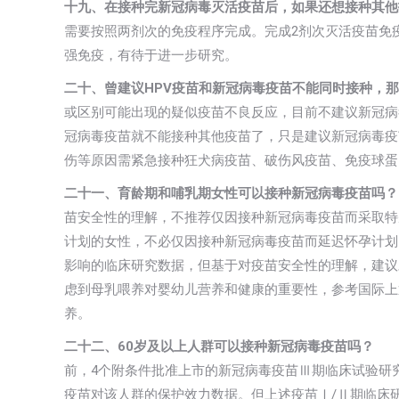
十九、在接种完新冠病毒灭活疫苗后，如果还想接种其他
需要按照两剂次的免疫程序完成。完成2剂次灭活疫苗免
强免疫，有待于进一步研究。
二十、曾建议HPV疫苗和新冠病毒疫苗不能同时接种，
或区别可能出现的疑似疫苗不良反应，目前不建议新冠病
冠病毒疫苗就不能接种其他疫苗了，只是建议新冠病毒疫
伤等原因需紧急接种狂犬病疫苗、破伤风疫苗、免疫球蛋
二十一、育龄期和哺乳期女性可以接种新冠病毒疫苗吗？
苗安全性的理解，不推荐仅因接种新冠病毒疫苗而采取特
计划的女性，不必仅因接种新冠病毒疫苗而延迟怀孕计
影响的临床研究数据，但基于对疫苗安全性的理解，建议
虑到母乳喂养对婴幼儿营养和健康的重要性，参考国际上
养。
二十二、60岁及以上人群可以接种新冠病毒疫苗吗？
6
前，4个附条件批准上市的新冠病毒疫苗Ⅲ期临床试验研
疫苗对该人群的保护效力数据。但上述疫苗Ⅰ/Ⅱ期临床研