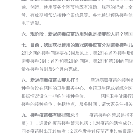
输、储运、使用等各个环节均应有准确、规范的记录，全
号、有效期和预防接种个案信息等。各地通过预防接种信
电子追溯。
六、现阶段，新冠病毒疫苗适用对象是指哪些人群？
我国
七、目前，我国获批使用的新冠病毒疫苗分别需要接种几
2剂之间的接种间隔要在3周及以上，第2剂在首剂接种
需要接种3剂；首剂和第2剂的间隔、第2剂和第3剂的间
量在接种首剂后6个月内完成。
八、新冠病毒疫苗去哪儿打？
新冠病毒疫苗的接种都
种单位设在辖区的卫生服务中心、乡镇卫生院或者综合医
根据情况设立一些临时接种单位。 辖区卫生健康行政
接种的接种单位，包括地点、服务时间，请大家关注相关
九、接种疫苗都有哪些禁忌？
疫苗接种的禁忌是指不应
版）》，通常的疫苗接种禁忌包括：1.对疫苗的活性成
同类疫苗时出现过敏者；2.既往发生过疫苗严重过敏反应