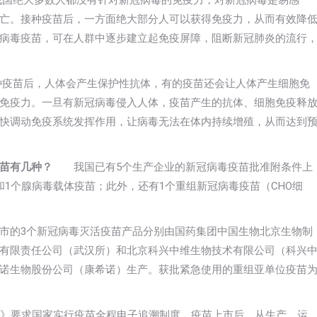
绝大多数人都没有针对新冠病毒的免疫力，对新冠病毒是易感
亡。接种疫苗后，一方面绝大部分人可以获得免疫力，从而有效降
病毒疫苗，可在人群中逐步建立起免疫屏障，阻断新冠肺炎的流行
苗后，人体会产生保护性抗体，有的疫苗还会让人体产生细胞免
免疫力。一旦有新冠病毒侵入人体，疫苗产生的抗体、细胞免疫释
快调动免疫系统发挥作用，让病毒无法在体内持续增殖，从而达到
苗有几种？
我国已有5个生产企业的新冠病毒疫苗批准附条件上
1个腺病毒载体疫苗；此外，还有1个重组新冠病毒疫苗（CHO细
市的3个新冠病毒灭活疫苗产品分别由国药集团中国生物北京生物制
有限责任公司（武汉所）和北京科兴中维生物技术有限公司（科兴
诺生物股份公司（康希诺）生产。获批紧急使用的重组亚单位疫苗
》要求国家实行疫苗全程电子追溯制度。疫苗上市后，从生产、运