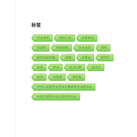
标签
学会领导
通知公告
业界资讯
培训班
科普园地
学术会议
周报
新型冠状病毒
党建
专委会
西部行
一
会员
年会
北大口腔
会员日
病
科协
科技奖
傅民魁
中华口腔医学会牙体牙髓病学专业委员会
中华口腔医学会口腔护理分会