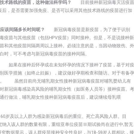
技术路线的疫苗，这种做法科学吗？
目前接种新冠病毒灭活疫
疫后，是否需要加强免疫、是否可以采用其他技术路线的疫苗进行加
那应该间隔多长时间呢？
新冠病毒疫苗是新疫苗，为了便于识别
毒疫苗与其他疫苗（包括HPV疫苗）同时接种。但是，不是说接种新
苗和其他疫苗间隔两周以上接种。必须注意的是，当因动物致伤、
白时，可不考虑与新冠病毒疫苗的接种间隔。
如果在接种后怀孕或在未知怀孕的情况下接种了疫苗，基于对
别医学措施（如终止妊娠），建议做好孕期检查和随访。对于有备
划。 虽然目前尚无哺乳期女性接种新冠病毒疫苗对哺乳婴幼儿有
对新冠病毒感染高风险的哺乳期女性（如医务人员等）接种疫苗。
通行做法，哺乳期女性接种新冠病毒疫苗后，建议继续母乳喂
0岁及以上人群为感染新冠病毒后的重症、死亡高风险人群。目
究纳入该人群的数量有限，重组亚单位疫苗Ⅲ期试验尚在进行中,暂无
究数据显示，该人群疫苗接种安全性良好，与18-59岁人群相比，接