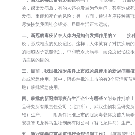
一、新冠病毒疫苗有必要接种吗？
有必要。一方面我国
的，感染发病后，有的人还会发展为危重症，甚至造成死
发病、重症和死亡的风险；另一方面，通过有序接种新冠
尽快恢复我国社会经济、居民生活正常运转。
二、新冠病毒疫苗在人体内是如何发挥作用的？
接种疫
疫，形成相应的免疫记忆。这样，人体就有了对抗疾病的
的细胞因子就能识别、中和或杀灭病毒，而免疫记忆也很
防疾病的目的。
三、目前，我国批准附条件上市或紧急使用的新冠病毒疫
市或紧急使用。其中，附条件批准上市的有3个灭活疫苗和
胞）获批紧急使用。
四、获批的新冠病毒疫苗生产企业有哪些？
附条件批准上
品研究所有限责任公司（北京所）、武汉生物制品研究所
维）生产。 附条件批准上市的腺病毒载体疫苗为康希
安徽智飞龙科马生物制药有限公司（智飞龙科马）生产。
五、新冠病毒疫苗如何进行全程追溯工作?
《疫苗管理法