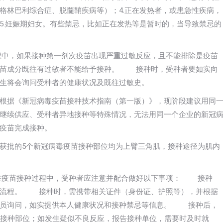
格林巴利综合症、脱髓鞘疾病等）；4.正在发热者，或患急性疾病，
5.妊娠期妇女。有些禁忌，比如正在发热等是暂时的，当导致禁忌的
，如果接种第一剂次疫苗出现严重过敏反应，且不能排除是疫苗
疫苗成分既往有过敏者不能给予接种。 接种时，受种者要如实向
生将会询问受种者的健康状况及既往过敏史。
据《新冠病毒疫苗接种技术指南（第一版）》，现阶段建议用同
继续供应、受种者异地接种等特殊情况，无法用同一个企业的新冠
活疫苗完成接种。
批的5个新冠病毒疫苗接种部位均为上臂三角肌，接种途径为肌内
苗接种过程中，受种者应注意并配合做好以下事项： 接种
种流程。 接种时，需携带相关证件（身份证、护照等），并根据
人员询问，如实提供本人健康状况和接种禁忌等信息。 接种后，
抓接种部位；如发生疑似不良反应，报告接种单位，需要时及时就