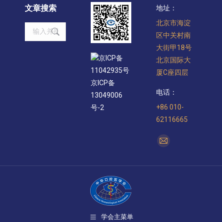
文章搜索
地址：
北京市海淀
Search:
区中关村南
大街甲18号
京ICP备
北京国际大
11042935号
厦C座四层
京ICP备
电话：
13049006
+86 010-
号-2
62116665
找到我们：
Mail
page
opens
in
new
window
学会主菜单