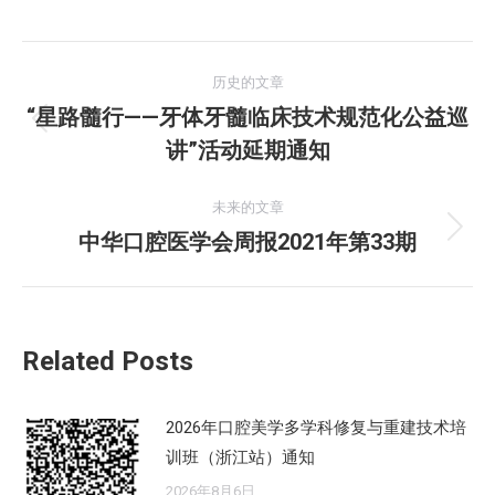
文
历史的文章
章
“星路髓行——牙体牙髓临床技术规范化公益巡
历
讲”活动延期通知
导
史
的
航
未来的文章
文
中华口腔医学会周报2021年第33期
未
章：
来
的
文
Related Posts
章：
2026年口腔美学多学科修复与重建技术培
训班（浙江站）通知
2026年8月6日