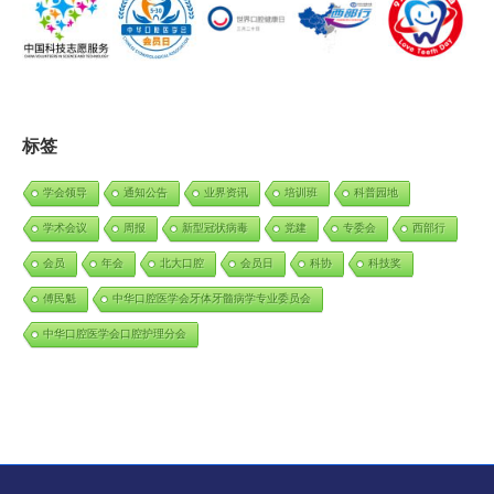
标签
学会领导
通知公告
业界资讯
培训班
科普园地
学术会议
周报
新型冠状病毒
党建
专委会
西部行
会员
年会
北大口腔
会员日
科协
科技奖
傅民魁
中华口腔医学会牙体牙髓病学专业委员会
中华口腔医学会口腔护理分会