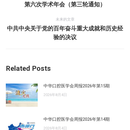
第六次学术年会（第三轮通知）
导
史
的
航
未来的文章
文
中共中央关于党的百年奋斗重大成就和历史经
章：
未
验的决议
来
的
文
章：
Related Posts
中华口腔医学会周报2026年第15期
2026年8月4日
中华口腔医学会周报2026年第14期
2026年8月4日