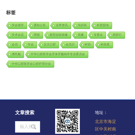
标签
学会领导
通知公告
业界资讯
培训班
科普园地
学术会议
周报
新型冠状病毒
党建
专委会
西部行
会员
年会
北大口腔
会员日
科协
科技奖
傅民魁
中华口腔医学会牙体牙髓病学专业委员会
中华口腔医学会口腔护理分会
文章搜索
地址：
北京市海淀
Search:
区中关村南