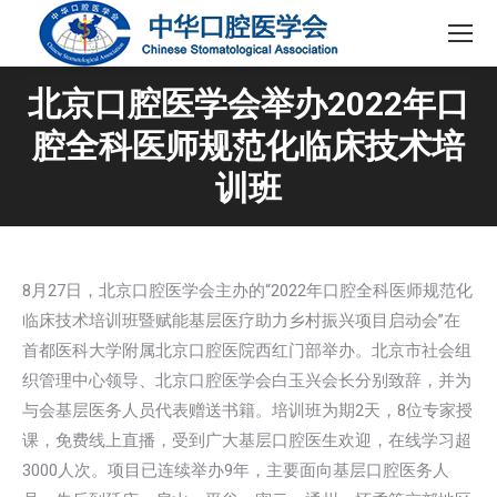
北京口腔医学会举办2022年口
腔全科医师规范化临床技术培
训班
8月27日，北京口腔医学会主办的“2022年口腔全科医师规范化
临床技术培训班暨赋能基层医疗助力乡村振兴项目启动会”在
首都医科大学附属北京口腔医院西红门部举办。北京市社会组
织管理中心领导、北京口腔医学会白玉兴会长分别致辞，并为
与会基层医务人员代表赠送书籍。培训班为期2天，8位专家授
课，免费线上直播，受到广大基层口腔医生欢迎，在线学习超
3000人次。项目已连续举办9年，主要面向基层口腔医务人