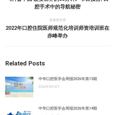
历
腔手术中的导航秘密
导
史
的
航
未来的文章
文
2022年口腔住院医师规范化培训师资培训班在
章：
未
赤峰举办
来
的
文
章：
Related Posts
中华口腔医学会周报2026年第15期
2026年8月4日
中华口腔医学会周报2026年第14期