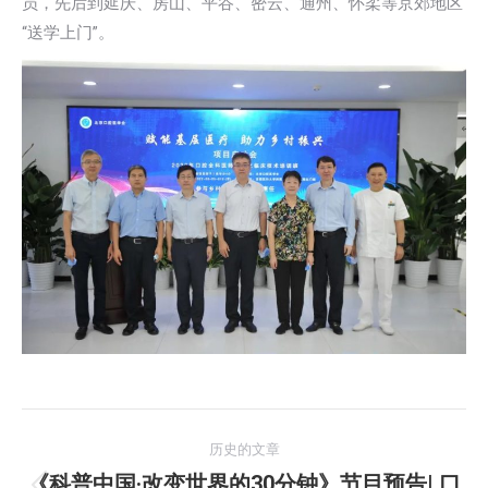
员，先后到延庆、房山、平谷、密云、通州、怀柔等京郊地区
“送学上门”。
文
历史的文章
章
《科普中国·改变世界的30分钟》节目预告| 口