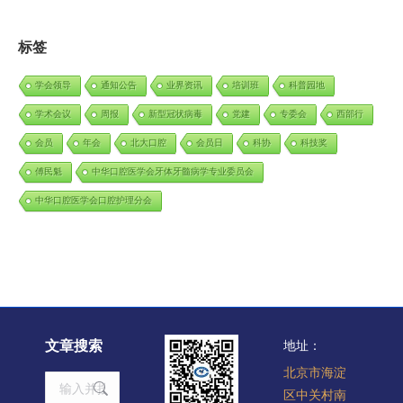
标签
学会领导
通知公告
业界资讯
培训班
科普园地
学术会议
周报
新型冠状病毒
党建
专委会
西部行
会员
年会
北大口腔
会员日
科协
科技奖
傅民魁
中华口腔医学会牙体牙髓病学专业委员会
中华口腔医学会口腔护理分会
文章搜索
地址：
北京市海淀
Search:
区中关村南