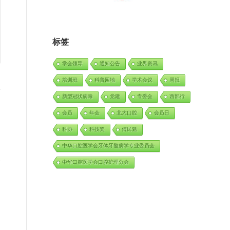
标签
学会领导
通知公告
业界资讯
培训班
科普园地
学术会议
周报
新型冠状病毒
党建
专委会
西部行
会员
年会
北大口腔
会员日
科协
科技奖
傅民魁
中华口腔医学会牙体牙髓病学专业委员会
中华口腔医学会口腔护理分会