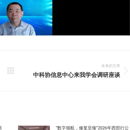
未来的文章
中科协信息中心来我学会调研座谈
未
来
的
文
章：
训
“数字领航，修复至臻”2026年西部行公