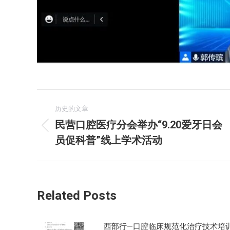
文
历史的文章
章
民营口腔医疗分会举办“9.20爱牙日会
历
员促科普”线上学术活动
导
史
的
航
文
章：
Related Posts
西部行—口腔临床规范化治疗技术培