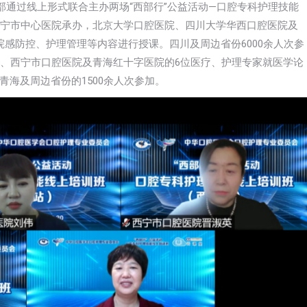
教部通过线上形式联合主办两场“西部行”公益活动—口腔专科护理技能
遂宁市中心医院承办，北京大学口腔医院、四川大学华西口腔医院及
感防控、护理管理等内容进行授课。四川及周边省份6000余人次参
院、西宁市口腔医院及青海红十字医院的6位医疗、护理专家就医学论
海及周边省份的1500余人次参加。