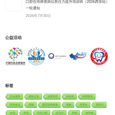
口腔住培师资岗位胜任力提升培训班（2026西安站）
一轮通知
2026年7月30日
公益活动
标签
学会领导
通知公告
业界资讯
培训班
科普园地
学术会议
周报
新型冠状病毒
党建
专委会
西部行
会员
年会
北大口腔
会员日
科协
科技奖