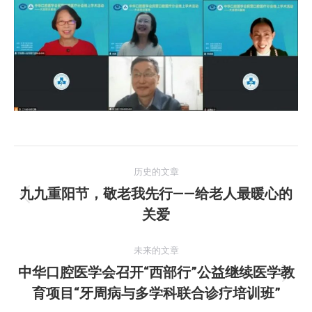
文
历史的文章
章
九九重阳节，敬老我先行——给老人最暖心的
历
关爱
导
史
的
航
未来的文章
文
中华口腔医学会召开“西部行”公益继续医学教
章：
未
育项目“牙周病与多学科联合诊疗培训班”
来