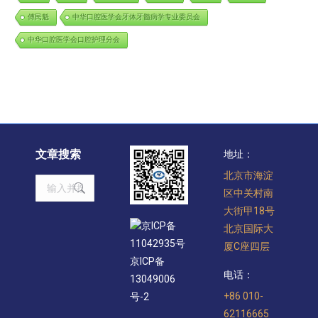
傅民魁
中华口腔医学会牙体牙髓病学专业委员会
中华口腔医学会口腔护理分会
文章搜索
地址：
北京市海淀
Search:
区中关村南
大街甲18号
京ICP备
北京国际大
11042935号
厦C座四层
京ICP备
电话：
13049006
+86 010-
号-2
62116665