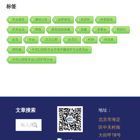
标签
学会领导
通知公告
业界资讯
培训班
科普园地
学术会议
周报
新型冠状病毒
党建
专委会
西部行
会员
年会
北大口腔
会员日
科协
科技奖
傅民魁
中华口腔医学会牙体牙髓病学专业委员会
中华口腔医学会口腔护理分会
文章搜索
地址：
北京市海淀
Search:
区中关村南
大街甲18号