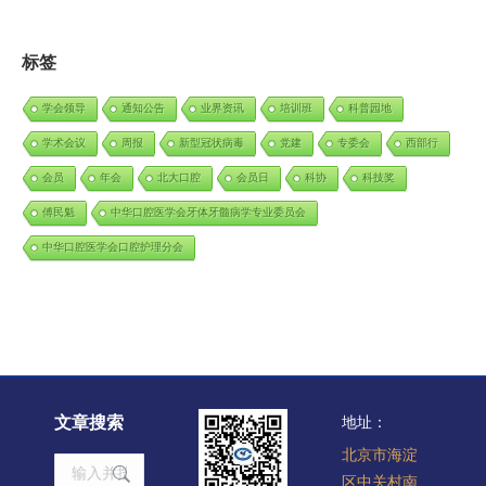
标签
学会领导
通知公告
业界资讯
培训班
科普园地
学术会议
周报
新型冠状病毒
党建
专委会
西部行
会员
年会
北大口腔
会员日
科协
科技奖
傅民魁
中华口腔医学会牙体牙髓病学专业委员会
中华口腔医学会口腔护理分会
文章搜索
地址：
北京市海淀
Search:
区中关村南