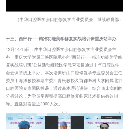
（中华口腔医学会口腔修复学专业委员会、继续教育部）
十三、
西部行——精准功能美学修复实战培训班重庆站举办
12月14-15日，由中华口腔医学会口腔修复学专业委员会主
办、重庆大学附属三峡医院承办的“西部行——精准功能美学修
复实战培训班”公益活动继续医学教育项目通过中华口腔医学
会云课堂线上举办。本次培训班由口腔修复学专业委员会主任
委员于海洋教授和副主委江青松教授及首都医科大学附属北京
口腔医院专家团队授课，通过基本理论讲解，结合临床病例的
分析讨论，为学员掌握和提高口腔修复临床技术提供有效指
导。直播观看量近3000人次。