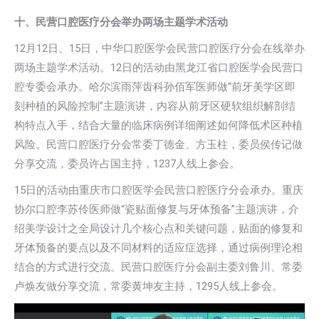
十、民营口腔医疗分会举办两场主题学术活动
12月12日、15日，中华口腔医学会民营口腔医疗分会在线举办
两场主题学术活动。12日的活动由黑龙江省口腔医学会民营口
腔专委会承办。哈尔滨雨萍齿科孙佰军医师做“前牙美学区即
刻种植的风险控制”主题演讲，内容从前牙区硬软组织解剖结
构特点入手，结合大量的临床病例详细阐述如何降低术区种植
风险。民营口腔医疗分会常委丁德金、方玉柱，委员侯传记做
分享交流，委员许占国主持，1237人线上参会。
15日的活动由重庆市口腔医学会民营口腔医疗分会承办。重庆
协尔口腔李苏伶医师做“瓷贴面修复与牙体预备”主题演讲，介
绍美学设计之全局设计几个核心点和关键问题，贴面的修复和
牙体预备的要点以及不同材料的适应症选择，通过病例理论相
结合的方式进行交流。民营口腔医疗分会副主委刘鲁川、常委
卢焕友做分享交流，常委黄坤友主持，1295人线上参会。