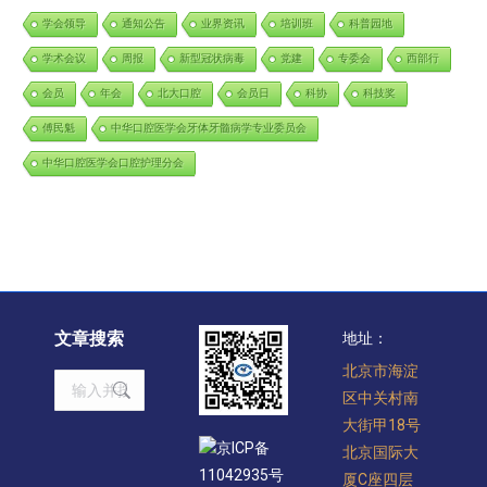
学会领导
通知公告
业界资讯
培训班
科普园地
学术会议
周报
新型冠状病毒
党建
专委会
西部行
会员
年会
北大口腔
会员日
科协
科技奖
傅民魁
中华口腔医学会牙体牙髓病学专业委员会
中华口腔医学会口腔护理分会
文章搜索
地址：
北京市海淀
Search:
区中关村南
大街甲18号
京ICP备
北京国际大
11042935号
厦C座四层