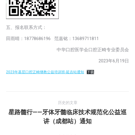
五、报名联系方式：
田雨晴：18778686196 范嘉铭：13689711811
中华口腔医学会口腔正畸专业委员会
2023年6月19日
2023年基层口腔正畸继教公益培训班-延吉站通知
下载
文
历史的文章
章
星路髓行——牙体牙髓临床技术规范化公益巡
历
讲（成都站）通知
导
史
的