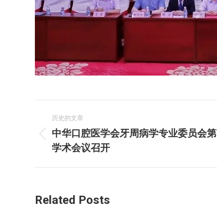
文
历史的文章
章
中华口腔医学会牙周病学专业委员会第
历
学术会议召开
导
史
的
航
文
章：
Related Posts