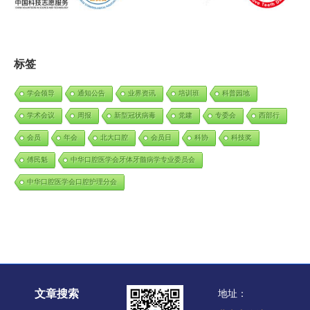
标签
学会领导
通知公告
业界资讯
培训班
科普园地
学术会议
周报
新型冠状病毒
党建
专委会
西部行
会员
年会
北大口腔
会员日
科协
科技奖
傅民魁
中华口腔医学会牙体牙髓病学专业委员会
中华口腔医学会口腔护理分会
文章搜索
地址：