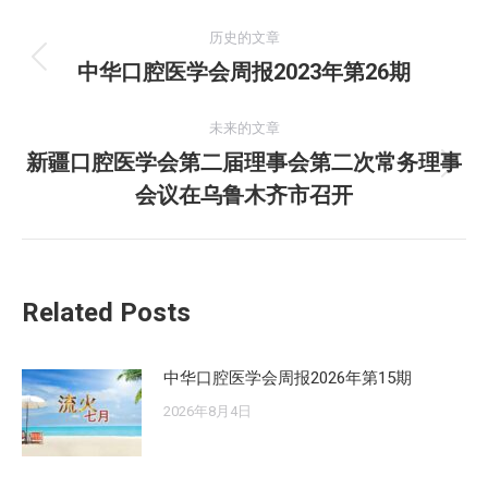
文
历史的文章
章
中华口腔医学会周报2023年第26期
历
史
导
的
未来的文章
航
文
新疆口腔医学会第二届理事会第二次常务理事
未
章：
会议在乌鲁木齐市召开
来
的
文
章：
Related Posts
中华口腔医学会周报2026年第15期
2026年8月4日