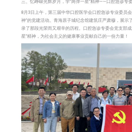
三、忆峥嵘光辉岁月，学“两弹一星”精神——口腔急诊专
8月3日上午，第三届中华口腔医学会口腔急诊专业委员会
神”的党建活动。青海原子城纪念馆建筑庄严肃穆，展示了
录了那段光荣而又艰辛的历程。口腔急诊专委会党支部成
星”精神，为社会主义的健康事业贡献自己的一份力量！