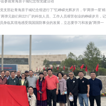
委会参观青海原子城纪念馆党建活动
党支部赴青海原子城纪念馆进行了“忆峥嵘光辉岁月，学‘两弹一星’精
两弹元勋们和221厂的科技人员、工作人员艰苦创业的峥嵘岁月，记
员身临其境地感受我国国防事业的发展，立志要学习和发扬“两弹一