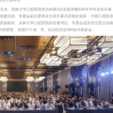
会在长春举办
员会主办、吉林大学口腔医院承办的第5次全国牙槽外科学术年会在长春
党建活动。专委会副主委韩冰主持开幕式并致欢迎辞，中国工程院
庆副校长、吉林大学口腔医院孙宏晨书记、专委会赵吉宏主委分别
0份壁报，全国31个省、市、自治区的近900名代表参会。