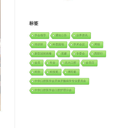
标签
学会领导
通知公告
业界资讯
培训班
科普园地
学术会议
周报
新型冠状病毒
党建
专委会
西部行
会员
年会
北大口腔
会员日
科协
科技奖
傅民魁
中华口腔医学会牙体牙髓病学专业委员会
中华口腔医学会口腔护理分会