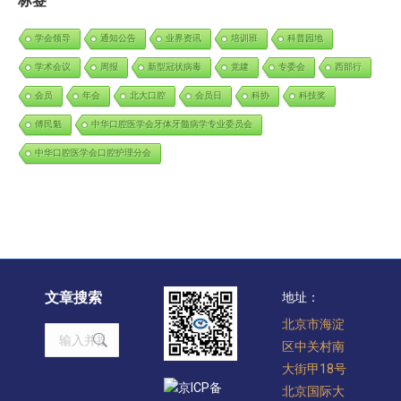
标签
学会领导
通知公告
业界资讯
培训班
科普园地
学术会议
周报
新型冠状病毒
党建
专委会
西部行
会员
年会
北大口腔
会员日
科协
科技奖
傅民魁
中华口腔医学会牙体牙髓病学专业委员会
中华口腔医学会口腔护理分会
文章搜索
地址：
北京市海淀
Search:
区中关村南
大街甲18号
京ICP备
北京国际大