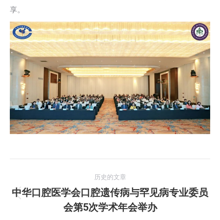
享。
文
历史的文章
章
中华口腔医学会口腔遗传病与罕见病专业委员
历
会第5次学术年会举办
导
史