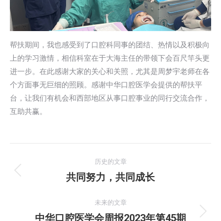
帮扶期间，我也感受到了口腔科同事的团结、热情以及积极向
上的学习激情，相信科室在于大海主任的带领下会百尺竿头更
进一步。在此感谢大家的关心和关照，尤其是周梦宇老师在各
个方面事无巨细的照顾。感谢中华口腔医学会提供的帮扶平
台，让我们有机会和西部地区从事口腔事业的同行交流合作，
互助共赢。
文
历史的文章
章
共同努力，共同成长
历
史
导
的
未来的文章
航
文
中华口腔医学会周报2023年第45期
未