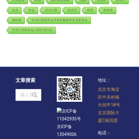
学术会议
周报
新型冠状病毒
党建
专委会
西部行
会员
年会
北大口腔
会员日
科协
科技奖
傅民魁
中华口腔医学会牙体牙髓病学专业委员会
中华口腔医学会口腔护理分会
文章搜索
地址：
北京市海淀
Search:
区中关村南
大街甲18号
京ICP备
北京国际大
11042935号
厦C座四层
京ICP备
电话：
13049006