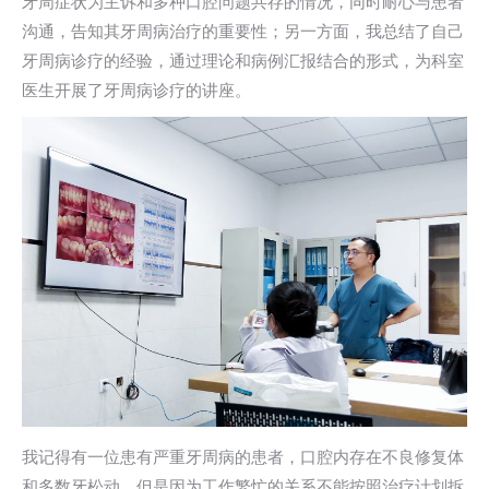
⽛周症状为主诉和多种⼝腔问题共存的情况，同时耐⼼与患者
沟通，告知其⽛周病治疗的重要性；另⼀⽅⾯，我总结了⾃⼰
⽛周病诊疗的经验，通过理论和病例汇报结合的形式，为科室
医⽣开展了⽛周病诊疗的讲座。
我记得有⼀位患有严重⽛周病的患者，⼝腔内存在不良修复体
和多数⽛松动，但是因为⼯作繁忙的关系不能按照治疗计划拆