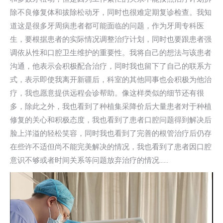
除不良修复体和拔除松动⽛，同时也很难定期复诊检查。我知
道这是很多⽛周病患者都可能⾯临的问题，作为⽛周专科医
⽣，要根据患者的实际情况调整治疗计划，同时也要跟患者强
调依从性和⼝腔卫⽣维护的重要性。我将⾃⼰的想法与该患者
沟通，他表示会积极配合治疗，同时我也留下了⾃⼰的联系⽅
式，表示即使我离开新疆后，科室的其他同事也会积极为他治
疗，我也愿意提供远程会诊帮助。像这样类似的细节还有很
多，除此之外，我也看到了种植集采降价后⼤量患者对于种植
修复的关⼼和积极态度，我也看到了患者⼝腔问题得到解决后
脸上洋溢的轻松笑容，同时我也看到了完善的根管治疗后仍存
在些许不适但尚不能完美解决的情况，我也看到了患者因⼝腔
意识不够或者时间关系等问题放弃治疗的情况……