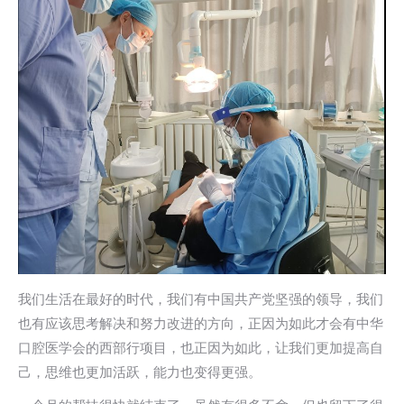
我们⽣活在最好的时代，我们有中国共产党坚强的领导，我们
也有应该思考解决和努⼒改进的⽅向，正因为如此才会有中华
⼝腔医学会的⻄部⾏项⽬，也正因为如此，让我们更加提⾼⾃
⼰，思维也更加活跃，能⼒也变得更强。