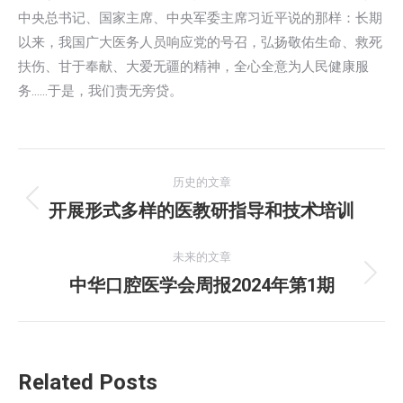
中央总书记、国家主席、中央军委主席习近平说的那样：⻓期
以来，我国⼴⼤医务⼈员响应党的号召，弘扬敬佑⽣命、救死
扶伤、⽢于奉献、⼤爱⽆疆的精神，全⼼全意为⼈⺠健康服
务……于是，我们责⽆旁贷。
文
历史的文章
章
开展形式多样的医教研指导和技术培训
历
史
导
的
未来的文章
航
文
中华口腔医学会周报2024年第1期
未
章：
来
的
文
Related Posts
章：