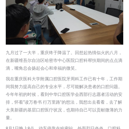
九⽉过了⼀⼤半，重庆终于降温了。回想起热情似⽕的⼋⽉，
在新疆维吾尔⾃治区哈密市中⼼医院⼝腔科帮扶期间的点点滴
滴，嘴⻆总会扬起会⼼和幸福的微笑。
我在重庆医科⼤学附属⼝腔医院⽛周科⼯作已有⼗年，⼯作期
间我努⼒提⾼⾃⼰的专业⽔平，尽可能解决患者的⼝腔问题。
今年年初的时候，看到中华⼝腔医学会⻄部⾏志愿者活动的安
排，怀着“读万卷书 ⾏万⾥路”的想法，我想出去看看，去了解
⼤美新疆的基层⼝腔医疗状况，也期待⾃⼰可以贡献微薄的⼒
量。
8⽉1⽇晚上8点，动⻋停靠在哈密站，外⾯烈⽇炎炎，⼝腔科