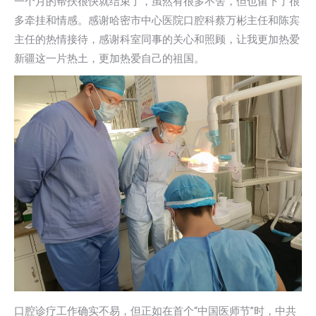
⼀个⽉的帮扶很快就结束了，虽然有很多不舍，但也留下了很
多牵挂和情感。感谢哈密市中⼼医院⼝腔科蔡万彬主任和陈宾
主任的热情接待，感谢科室同事的关⼼和照顾，让我更加热爱
新疆这⼀⽚热⼟，更加热爱⾃⼰的祖国。
⼝腔诊疗⼯作确实不易，但正如在⾸个“中国医师节”时，中共