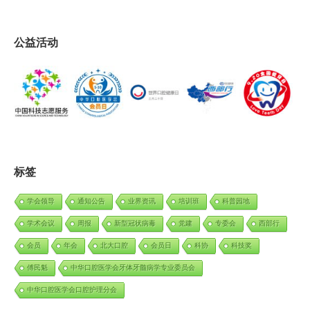
公益活动
标签
学会领导
通知公告
业界资讯
培训班
科普园地
学术会议
周报
新型冠状病毒
党建
专委会
西部行
会员
年会
北大口腔
会员日
科协
科技奖
傅民魁
中华口腔医学会牙体牙髓病学专业委员会
中华口腔医学会口腔护理分会