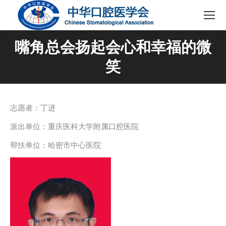
嘴角总会扬起会心和幸福的微
笑
志愿者：丁进
派出单位：重庆医科⼤学附属⼝腔医院
帮扶单位：哈密市中⼼医院