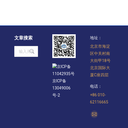
文章搜索
地址：
北京市海淀
Search:
区中关村南
大街甲18号
京ICP备
北京国际大
11042935号
厦C座四层
京ICP备
电话：
13049006
+86 010-
号-2
62116665
找到我们：
Mail
page