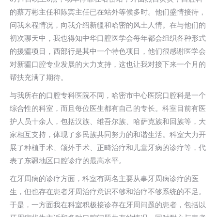
的蔡万彬主任和陈宾主任已在站外等候多时。他们盛情接待，
问我来程情况，向我介绍新疆和哈密的⻛⼟⼈情。在与他们的
初次聊天中，我也得知中华⼝腔医学会每年都会组织各种形式
的援疆项⽬，⻄部⾏是其中⼀个特⾊项⽬，他们很感谢医学会
对新疆⼝腔专业发展的⼤⼒⽀持，这也让我对接下来⼀个⽉的
帮扶充满了期待。
与我所在的⼝腔专科医院不同，哈密市中⼼医院⼝腔科是⼀个
综合性的科室，⽽且每位医⽣都有⾃⼰的专⻓。科室⽬前有医
护⼈员⼗余⼈，包括汉族、维吾尔族、哈萨克族和回族等，⼤
家相互⽀持，体现了多⺠族共同努⼒的和谐⽣活。科室⼤⼒开
展了种植⼿术、颌外⼿术、正畸治疗和⼉童⽛病的诊疗等，代
表了东疆地区⼝腔诊疗的最⾼⽔平。
在⽛周病的诊疗⽅⾯，科室有两名主要从事⽛周病诊疗的医
⽣，但也存在患者⽛周治疗意识不够和治疗不够系统的不⾜。
于是，⼀⽅⾯我在科室积极接诊存在⽛周问题的患者，包括以