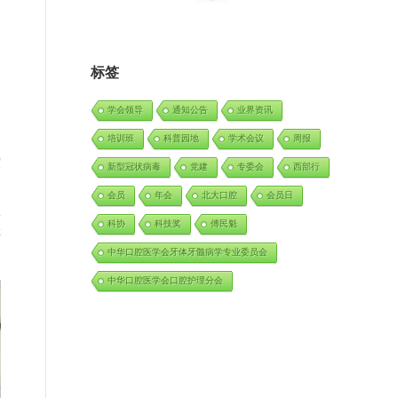
标签
学会领导
通知公告
业界资讯
培训班
科普园地
学术会议
周报
腔
新型冠状病毒
党建
专委会
西部行
了
会员
年会
北大口腔
会员日
医
科协
科技奖
傅民魁
评
中华口腔医学会牙体牙髓病学专业委员会
中华口腔医学会口腔护理分会