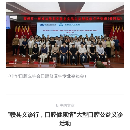
（中华口腔医学会口腔修复学专业委员会）
文
历史的文章
章
“赣县义诊行，口腔健康情”大型口腔公益义诊
历
活动
导
史