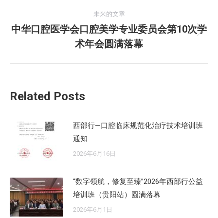
的
航
未来的文章
文
中华口腔医学会口腔美学专业委员会第10次学
章：
未
术年会圆满落幕
来
的
文
章：
Related Posts
西部行—口腔临床规范化治疗技术培训班
通知
2026年6月16日
“数字领航，修复至臻”2026年西部行公益
培训班（贵阳站）圆满落幕
2026年6月1日