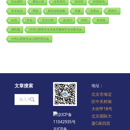
学会领导
通知公告
业界资讯
培训班
科普园地
学术会议
周报
新型冠状病毒
党建
专委会
西部行
会员
年会
北大口腔
会员日
科协
科技奖
傅民魁
中华口腔医学会牙体牙髓病学专业委员会
中华口腔医学会口腔护理分会
文章搜索
地址：
北京市海淀
Search:
区中关村南
大街甲18号
京ICP备
北京国际大
11042935号
厦C座四层
京ICP备