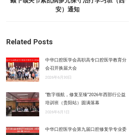
颞下颌关节紊乱病多元保守治疗学习班（西
章：
未
安）通知
来
的
文
章：
Related Posts
中华口腔医学会高职高专口腔医学教育分
会召开换届大会
2026年6月30日
“数字领航，修复至臻”2026年西部行公益
培训班（贵阳站）圆满落幕
2026年6月1日
中华口腔医学会第九届口腔修复学专业委