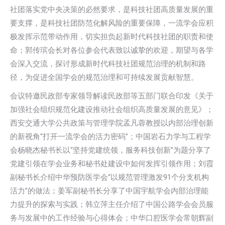
社团落实党中央决策的必然要求，是科技社团高质量发展的重
要支撑，是科技社团防范化解风险的重要保障，一流学会应积
极发挥示范带动作用，切实担负起新时代科技社团的职责和使
命；郭传瑸会长对各位参会代表致以诚挚的欢迎，期望与各学
会深入交流，探讨形成新时代科技社团规范治理的机制和路
径，为促进全国学会的规范治理和可持续发展贡献智慧。
会议特邀民政部专家领导解读民政部等五部门联合印发《关于
加强社会组织规范化建设推动社会组织高质量发展的意见》；
西安交通大学公共政策与管理学院孟凡蓉教授以内部治理创新
的新视角“打开一流学会的活力密码”；中国岩石力学与工程学
会杨晓杰秘书长以“坚持党建统领，服务科技创新”为题分享了
党建引领在学会业务和秘书处建设中如何发挥引领作用；刘霞
副秘书长介绍中华预防医学会“以规范管理激发91个分支机构
活力”的做法；姜军副秘书长分享了中国宇航学会内部治理能
力提升的探索与实践；韩立萍主任介绍了中国公路学会会员服
务与发展中的工作经验与心得体会；中华口腔医学会常朝辉副