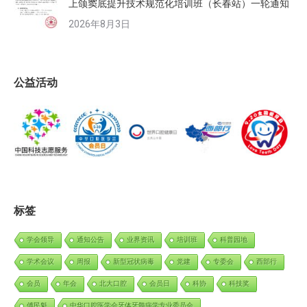
上颌窦底提升技术规范化培训班（长春站）一轮通知
2026年8月3日
公益活动
标签
学会领导
通知公告
业界资讯
培训班
科普园地
学术会议
周报
新型冠状病毒
党建
专委会
西部行
会员
年会
北大口腔
会员日
科协
科技奖
傅民魁
中华口腔医学会牙体牙髓病学专业委员会