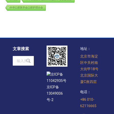
中华口腔医学会口腔护理分会
文章搜索
地址：
北京市海淀
Search:
区中关村南
大街甲18号
京ICP备
北京国际大
11042935号
厦C座四层
京ICP备
电话：
13049006
+86 010-
号-2
62116665