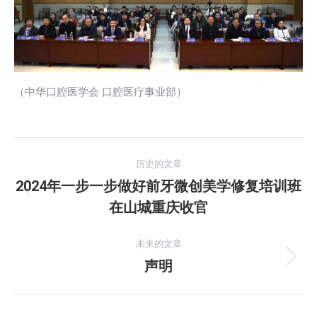
（中华口腔医学会 口腔医疗事业部）
文
历史的文章
章
2024年一步一步做好前牙微创美学修复培训班
历
在山城重庆收官
导
史
的
航
未来的文章
文
声明
未
章：
来
的