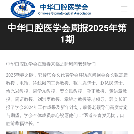
中华口腔医学会周报2025年第
1期
中华口腔医学会在新春来临之际慰问老领导们
2025新春之际，郭传瑸会长代表学会拜访慰问创会会长张震康
教授，电话、连线慰问王兴教授、张志愿院士、赵铱民院士、
俞光岩教授、周学东教授、栾文民教授、孙正教授、黄洪章教
授、周诺教授、刘洪臣教授、章锦才教授等老领导。郭会长汇
报了学会2024年工作成果及新年计划，获得老领导们高度肯定
与期望。学会全体成员衷心祝愿他们：“医道长青岁无忧，口
腔前辈福绵长。”