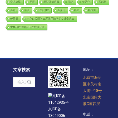
学术会议
周报
新型冠状病毒
党建
专委会
西部行
会员
年会
北大口腔
会员日
科协
科技奖
傅民魁
中华口腔医学会牙体牙髓病学专业委员会
中华口腔医学会口腔护理分会
文章搜索
地址：
北京市海淀
Search:
区中关村南
大街甲18号
京ICP备
北京国际大
11042935号
厦C座四层
京ICP备
电话：
13049006