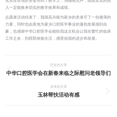
实实在在地把资金用到了教学上，润物细无声，踏踏实实的投
入一定能换来切实的教学效果和成绩。
志愿者活动结束了，我很高兴能为家乡的患者尽了一份微薄的
力量，同时也由衷地为家乡口腔医学事业的蓬勃发展感到自
豪，也感谢中华口腔医学会能给我这次机会让我在繁忙的临床
工作之余，到西部体验生活，感受祖国的进步和发展。
文
历史的文章
章
中华口腔医学会在新春来临之际慰问老领导们
历
史
导
的
未来的文章
航
文
玉林帮扶活动有感
未
章：
来
的
文