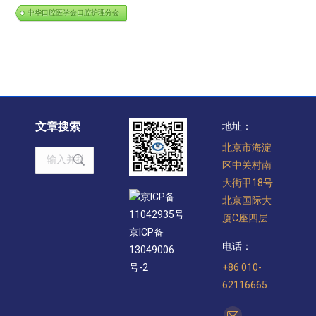
中华口腔医学会口腔护理分会
文章搜索
地址：
北京市海淀
Search:
区中关村南
大街甲18号
京ICP备
北京国际大
11042935号
厦C座四层
京ICP备
电话：
13049006
+86 010-
号-2
62116665
找到我们：