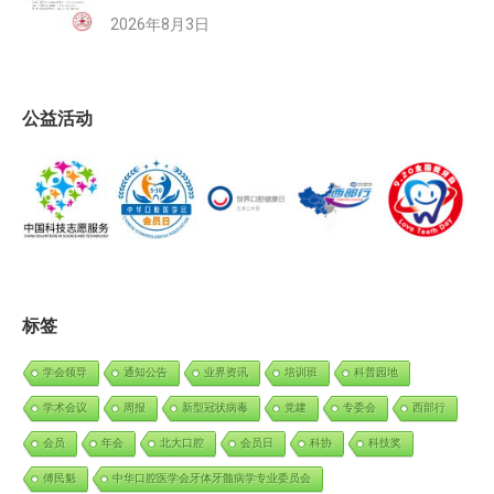
2026年8月3日
公益活动
标签
学会领导
通知公告
业界资讯
培训班
科普园地
学术会议
周报
新型冠状病毒
党建
专委会
西部行
会员
年会
北大口腔
会员日
科协
科技奖
傅民魁
中华口腔医学会牙体牙髓病学专业委员会