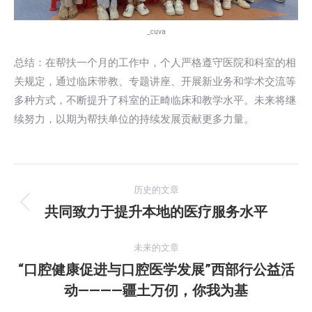
_cuva
总结：在帮扶一个月的工作中，个人严格遵守医院和科室的相
关规定，通过临床带教、专题讲座、开展新业务和学术交流等
多种方式，不断提升了科室的正畸临床和教学水平。未来将继
续努力，以期为帮扶单位的持续发展贡献更多力量。
文
历史的文章
章
共同致力于提升本地的医疗服务水平
历
史
导
的
未来的文章
航
文
“口腔健康促进与口腔医学发展”西部行公益活
未
章：
动————疆土万仞，你我为基
来