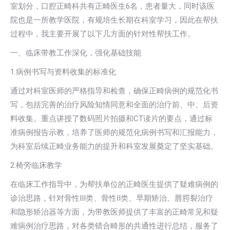
室划分，口腔正畸科共有正畸医生6名，患者量大，同时该医
院也是一所教学医院，有规培生长期在科室学习，因此在帮扶
过程中，我主要开展了以下几方面的针对性帮扶工作。
一、临床带教工作深化，强化基础技能
1.病例书写与资料收集的标准化
通过对科室医师的严格指导和检查，确保正畸病例的规范化书
写，包括完善的治疗风险知情同意和全面的治疗前、中、后资
料收集。重点讲授了数码照片拍摄和CT读片的要点，通过标
准病例报告示教，培养了医师的规范化病例书写和汇报能力，
为科室后续正畸业务能力的提升和科室发展奠定了坚实基础。
2.椅旁临床教学
在临床工作指导中，为帮扶单位的正畸医生提供了疑难病例的
诊治思路，针对骨性III类、骨性II类、早期矫治、唇腭裂治疗
和隐形矫治器等方面，为带教医师提供了丰富的正畸常见和疑
难病例治疗思路，对各类错合畸形的共通性进行总结，服务了