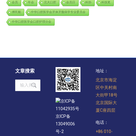
会员
年会
北大口腔
会员日
科协
科技奖
傅民魁
中华口腔医学会牙体牙髓病学专业委员会
中华口腔医学会口腔护理分会
文章搜索
地址：
北京市海淀
Search:
区中关村南
大街甲18号
京ICP备
北京国际大
11042935号
厦C座四层
京ICP备
电话：
13049006
+86 010-
号-2