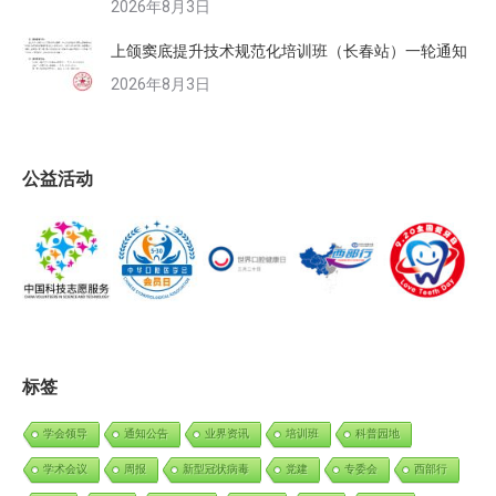
2026年8月3日
上颌窦底提升技术规范化培训班（长春站）一轮通知
2026年8月3日
公益活动
标签
学会领导
通知公告
业界资讯
培训班
科普园地
学术会议
周报
新型冠状病毒
党建
专委会
西部行