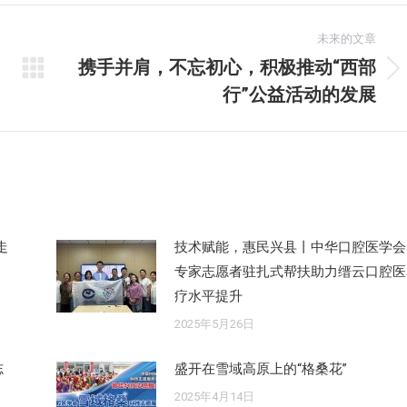
未来的文章
携手并肩，不忘初心，积极推动“西部
未
行”公益活动的发展
来
的
文
章：
走
技术赋能，惠民兴县丨中华口腔医学会
专家志愿者驻扎式帮扶助力缙云口腔医
疗水平提升
2025年5月26日
志
盛开在雪域高原上的“格桑花”
2025年4月14日