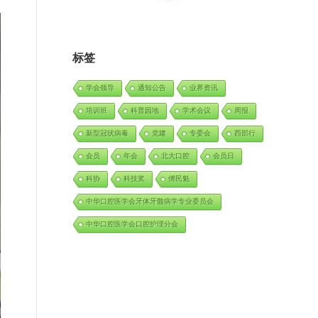
标签
学会领导
通知公告
业界资讯
培训班
科普园地
学术会议
周报
新型冠状病毒
党建
专委会
西部行
会员
年会
北大口腔
会员日
科协
科技奖
傅民魁
中华口腔医学会牙体牙髓病学专业委员会
中华口腔医学会口腔护理分会