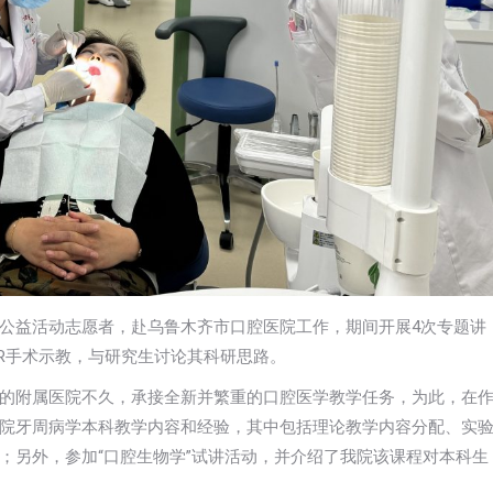
部行”公益活动志愿者，赴乌鲁木齐市口腔医院工作，期间开展4次专题讲
TR手术示教，与研究生讨论其科研思路。
的附属医院不久，承接全新并繁重的口腔医学教学任务，为此，在
院牙周病学本科教学内容和经验，其中包括理论教学内容分配、实
；另外，参加“口腔生物学”试讲活动，并介绍了我院该课程对本科生