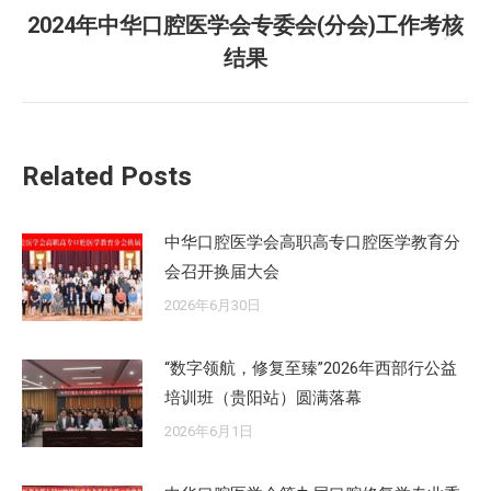
文
2024年中华口腔医学会专委会(分会)工作考核
章：
未
结果
来
的
文
章：
Related Posts
中华口腔医学会高职高专口腔医学教育分
会召开换届大会
2026年6月30日
“数字领航，修复至臻”2026年西部行公益
培训班（贵阳站）圆满落幕
2026年6月1日