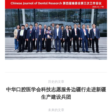
文
历史的文章
章
中华口腔医学会科技志愿服务边疆行走进新疆
历
生产建设兵团
导
史
的
航
未来的文章