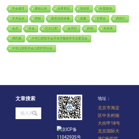
学会领导
通知公告
业界资讯
培训班
科普园地
学术会议
周报
新型冠状病毒
党建
专委会
西部行
会员
年会
北大口腔
会员日
科协
科技奖
傅民魁
中华口腔医学会牙体牙髓病学专业委员会
中华口腔医学会口腔护理分会
文章搜索
地址：
北京市海淀
Search:
区中关村南
大街甲18号
京ICP备
北京国际大
11042935号
厦C座四层