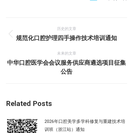
文
历史的文章
章
规范化口腔护理四手操作技术培训通知
历
史
导
的
未来的文章
航
文
中华口腔医学会会议服务供应商遴选项目征集
未
章：
公告
来
的
文
章：
Related Posts
2026年口腔美学多学科修复与重建技术培
训班（浙江站）通知