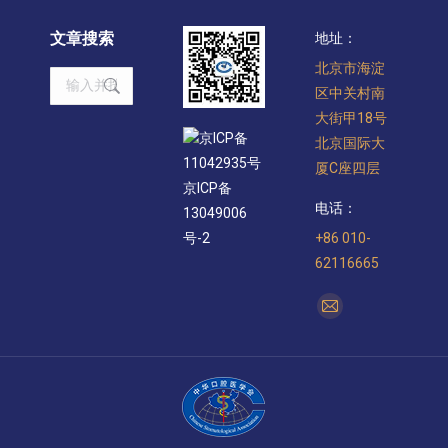
文章搜索
地址：
北京市海淀
Search:
区中关村南
大街甲18号
京ICP备
北京国际大
11042935号
厦C座四层
京ICP备
电话：
13049006
+86 010-
号-2
62116665
找到我们：
Mail
page
opens
in
new
window