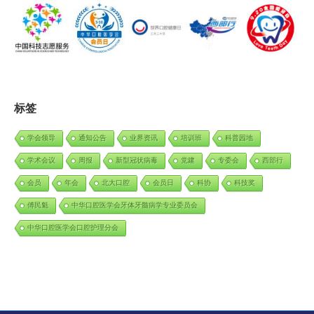
标签
学会领导
通知公告
业界资讯
培训班
科普园地
学术会议
周报
新型冠状病毒
党建
专委会
西部行
会员
年会
北大口腔
会员日
科协
科技奖
傅民魁
中华口腔医学会牙体牙髓病学专业委员会
中华口腔医学会口腔护理分会